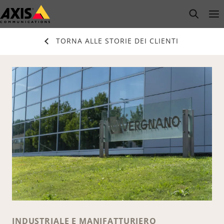
Salta
open s
Op
Clo
al
contenuto
TORNA ALLE STORIE DEI CLIENTI
principale
INDUSTRIALE E MANIFATTURIERO