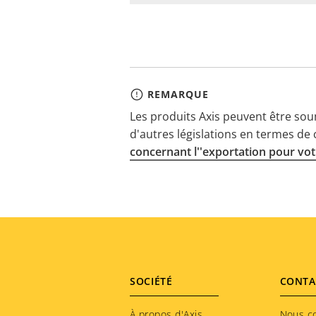
REMARQUE
Les produits Axis peuvent être sou
d'autres législations en termes de
concernant l''exportation pour votr
Footer
SOCIÉTÉ
CONTA
À propos d'Axis
Nous c