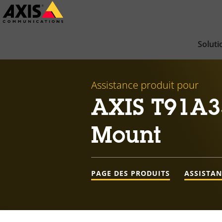
Passer
au
contenu
Soluti
principal
Assistance produit pour
AXIS T91A3
Mount
PAGE DES PRODUITS
ASSISTA