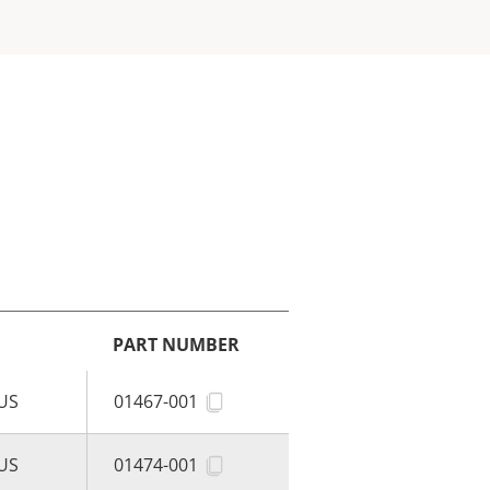
PART NUMBER
 US
01467-001
 US
01474-001