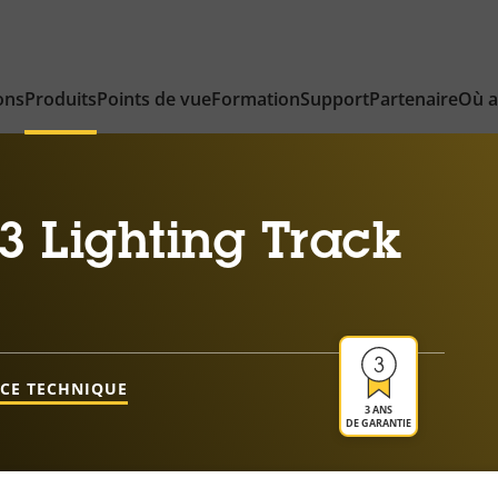
ons
Produits
Points de vue
Formation
Support
Partenaire
Où a
3 Lighting Track
NCE TECHNIQUE
3 ANS
DE GARANTIE