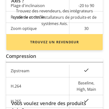
Axis ?
de la
la
Plage d'inclinaison
-20 to 90
propriété
propriété
Trouvez des revendeurs, des intégrateurs
Ronde de contrôle
-
système et des installateurs de produits et de
systèmes Axis.
Zoom optique
30
Zoom numérique
12
TROUVEZ UN REVENDEUR
Compression
Description
Valeur de
Oui
Zipstream
de la
la
propriété
propriété
Baseline,
H.264
High, Main
Oui
H.265
Vous voulez vendre des produits