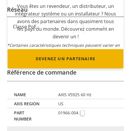
Vous êtes un revendeur, un distributeur, un
Réseau
intégrateur système ou un installateur ? Nous
avons des partenaires dans quasiment tous
Description
Classe PoE
Valeur de
-
les pays du monde. Découvrez comment en
de la
la
devenir un !
propriété
propriété
*Certaines caractéristiques techniques peuvent varier en
fonction de l'option matérielle choisie.
DEVENEZ UN PARTENAIRE
Référence de commande
AXIS V5925 60 Hz
US
01966-004