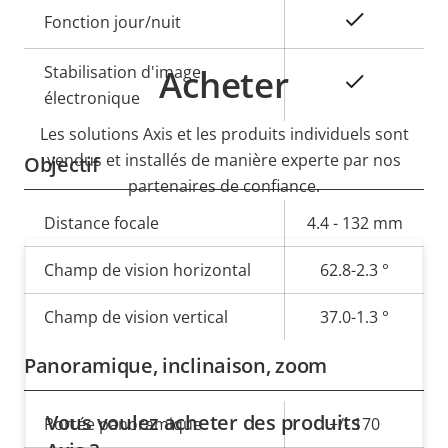
Oui
Fonction jour/nuit
Stabilisation d'image
Acheter
Oui
électronique
Les solutions Axis et les produits individuels sont
vendus et installés de manière experte par nos
Objectif
partenaires de confiance.
Description
Distance focale
Valeur de
4.4 - 132 mm
de la
la
Champ de vision horizontal
62.8-2.3 °
propriété
propriété
Champ de vision vertical
37.0-1.3 °
Panoramique, inclinaison, zoom
Vous voulez acheter des produits
Description
Portée panoramique
Valeur de
+/- 170