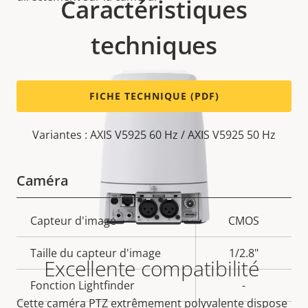
Caractéristiques
techniques
FICHE TECHNIQUE (PDF)
Variantes : AXIS V5925 60 Hz / AXIS V5925 50 Hz
Caméra
Description
Capteur d'image
Valeur de
CMOS
de la
la
Taille du capteur d'image
1/2.8"
propriété
propriété
Excellente compatibilité
Fonction Lightfinder
-
Cette caméra PTZ extrêmement polyvalente dispose