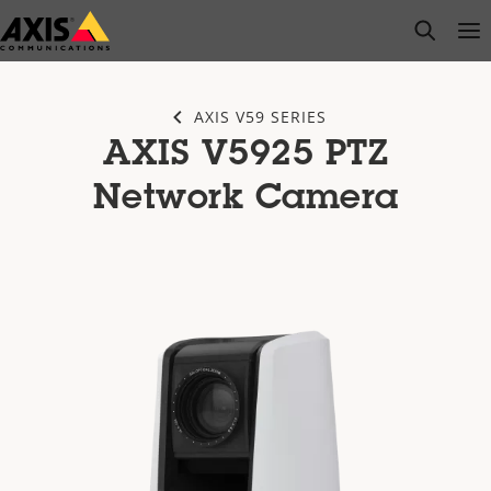
Passer
open s
Op
Clo
au
contenu
principal
AXIS V59 SERIES
AXIS V5925 PTZ
Network Camera