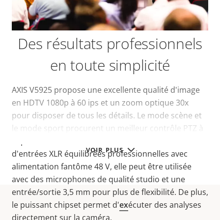
Des résultats professionnels
en toute simplicité
AXIS V5925 propose une excellente qualité d'image
en HDTV 1080p à 60 ips et un zoom optique 30x
pour disposer de tous les détails. Le mode scène et
le mode sport procurent un meilleur contrôle PTZ à
l'opérateur dans différents scénarios. Dotée
VOIR PLUS
d'entrées XLR équilibrées professionnelles avec
alimentation fantôme 48 V, elle peut être utilisée
avec des microphones de qualité studio et une
entrée/sortie 3,5 mm pour plus de flexibilité. De plus,
le puissant chipset permet d'
ex
écuter des analyses
directement sur la caméra.