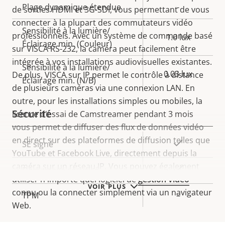
Plage dynamique étendue
-
de sorties HDMI et 3G-SDI, vous permettant de vous
connecter à la plupart des commutateurs vidéo
Sensibilité à la lumière/
professionnels. Avec un système de commande basé
1.0 lux
Éclairage min. (Couleur)
sur VISCA RS-232, la caméra peut facilement être
intégrée à vos installations audiovisuelles existantes.
Sensibilité à la lumière/
0.03 lux
De plus, VISCA sur IP permet le contrôle à distance
Éclairage min. (N/B)
de plusieurs caméras via une connexion LAN. En
outre, pour les installations simples ou mobiles, la
Sécurité
licence d'essai de Camstreamer pendant 3 mois
vous permet de diffuser des flux de données vidéo
en direct sur des plateformes de diffusion telles que
Description
Valeur de
Oui
SE signé
YouTube et Facebook Live, directement depuis la
de la
la
caméra sur un réseau IP. Vous pouvez également
propriété
propriété
Oui
Démarrage sécurisé
utiliser n'importe quel logiciel de
gestion vidéo
VOIR PLUS
connu ou la connecter simplement via un navigateur
TPM
–
Web.