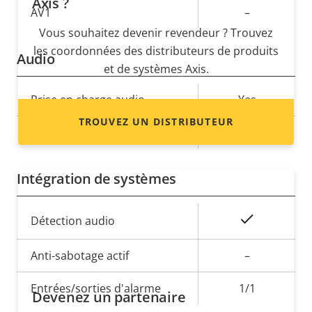
Axis ?
AV1
–
Vous souhaitez devenir revendeur ? Trouvez
les coordonnées des distributeurs de produits
Audio
et de systèmes Axis.
Description
Prise en charge audio
Valeur de
Yes
de la
la
TROUVEZ UN DISTRIBUTEUR
Microphone intégré
-
propriété
propriété
Intégration de systèmes
Description
Valeur de
Oui
Détection audio
de la
la
propriété
Anti-sabotage actif
propriété
–
Entrées/sorties d'alarme
1/1
Devenez un partenaire