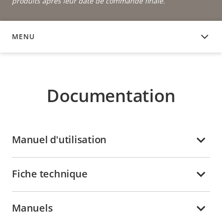
produits après leur date de commande finale.
MENU
DOCUMENTATION
Documentation
Manuel d'utilisation
Fiche technique
Manuels