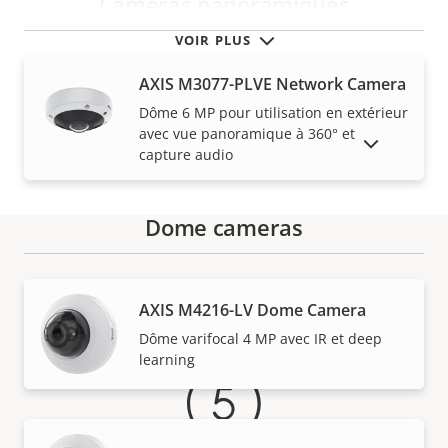
Caméras panoramiques
VOIR PLUS
AXIS M3077-PLVE Network Camera
Dôme 6 MP pour utilisation en extérieur
avec vue panoramique à 360° et
AFFICHER LES PRODUITS ABANDONNÉS
capture audio
Dome cameras
Garantie
AXIS M4216-LV Dome Camera
Dôme varifocal 4 MP avec IR et deep
learning