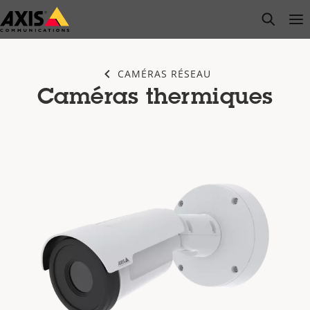
Passer
open s
Op
Clo
au
contenu
principal
CAMÉRAS RÉSEAU
Caméras thermiques