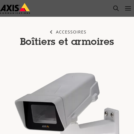
Passer
open s
Op
Clo
au
contenu
principal
ACCESSOIRES
Boîtiers et armoires