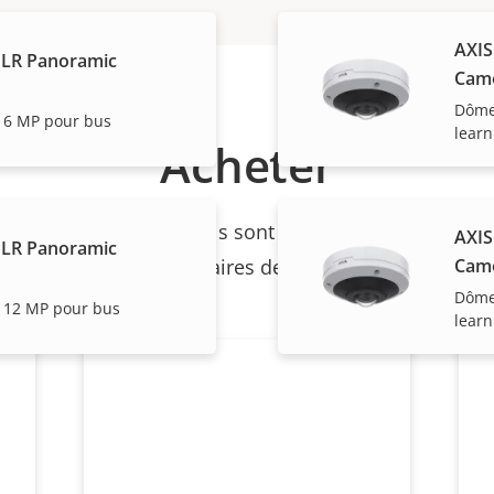
AXIS
PLR Panoramic
Cam
Dôme
 6 MP pour bus
learn
Acheter
et les produits individuels sont vendus et installés de
AXIS
PLR Panoramic
Cam
nos partenaires de confiance.
Dôme
 12 MP pour bus
learn