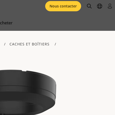
open searc
open l
se 
Nous contacter
cheter
CACHES ET BOÎTIERS