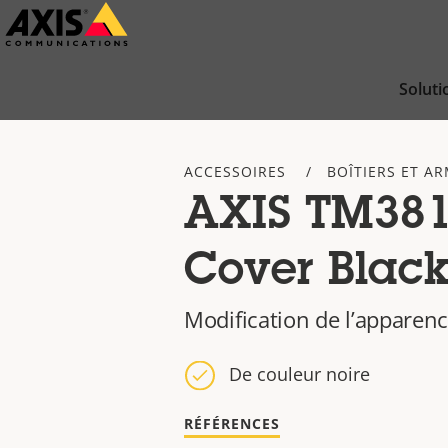
Passer
au
contenu
Soluti
principal
ACCESSOIRES
BOÎTIERS ET A
AXIS TM381
Cover Blac
Modification de l’apparen
De couleur noire
RÉFÉRENCES