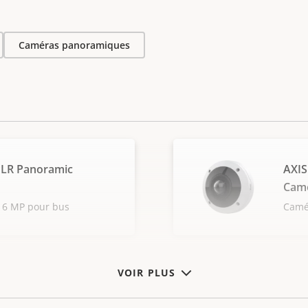
Caméras panoramiques
PLR Panoramic
AXIS
Cam
 6 MP pour bus
Camé
VOIR PLUS