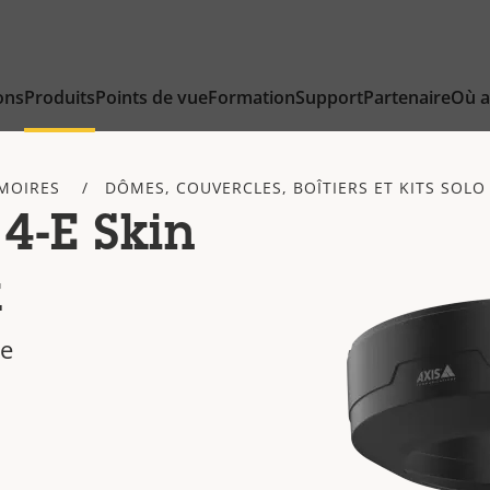
ons
Produits
Points de vue
Formation
Support
Partenaire
Où a
RMOIRES
DÔMES, COUVERCLES, BOÎTIERS ET KITS SOLO
4-E Skin
k
ce