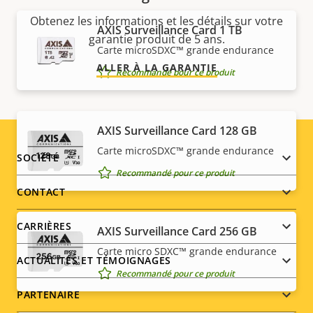
Obtenez les informations et les détails sur votre
AXIS Surveillance Card 1 TB
garantie produit de 5 ans.
Carte microSDXC™ grande endurance
ALLER À LA GARANTIE
Recommandé pour ce produit
AXIS Surveillance Card 128 GB
Carte microSDXC™ grande endurance
Footer
SOCIÉTÉ
Recommandé pour ce produit
menu
CONTACT
CARRIÈRES
AXIS Surveillance Card 256 GB
Carte micro SDXC™ grande endurance
ACTUALITÉS ET TÉMOIGNAGES
Recommandé pour ce produit
PARTENAIRE