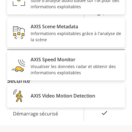
Suite d'analyse audio basée sur l'IA pour des
propriété
propriété
Baseline,
informations exploitables
H.264
High, Main
AXIS Scene Metadata
Oui
H.265
Informations exploitables grâce à l'analyse de
la scène
Audio
Description
AXIS Speed Monitor
Valeur de
Oui
Prise en charge audio
Visualiser les données radar et obtenir des
de la
la
informations exploitables
propriété
propriété
Sécurité
AXIS Video Motion Detection
Description
Valeur de
Oui
SE signé
de la
la
propriété
propriété
Oui
Démarrage sécurisé