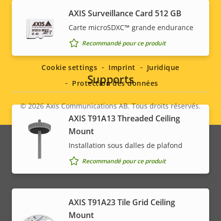
AXIS Surveillance Card 512 GB
Carte microSDXC™ grande endurance
Social
Recommandé pour ce produit
menu
Cookie settings
Imprint
Juridique
Supports
Protection des données
© 2026
Axis Communications AB. Tous droits réservés.
Legal
AXIS T91A13 Threaded Ceiling
menu
Mount
Installation sous dalles de plafond
Recommandé pour ce produit
AXIS T91A23 Tile Grid Ceiling
Mount