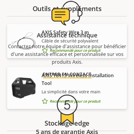
Outils et suppléments
AXIS Safety Wire 3 m
Assistance technique
Câble de sécurité polyvalent
Contactez notre équipe d'assistance pour bénéficier
Recommandé pour ce produit
d'une assistance efficace et personnalisée sur vos
produits Axis.
ENTRER EN CONTACT
AXIS T8415 Wireless Installation
Tool
La simplicité dans votre main
Recommandé pour ce produit
Stockage edge
5 ans de garantie Axis