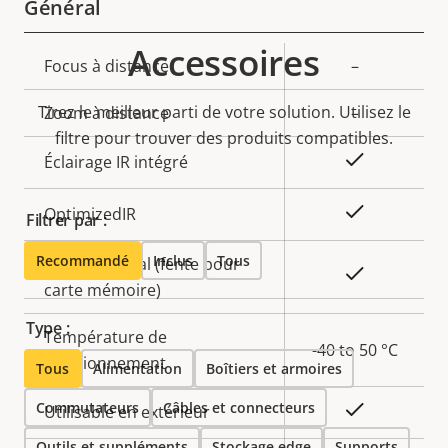
Général
Accessoires
Description
Focus à distance
Valeur de
–
de la
la
Tirez le meilleur parti de votre solution. Utilisez le
Zoom à distance
–
propriété
propriété
filtre pour trouver des produits compatibles.
Oui
Éclairage IR intégré
Oui
OptimizedIR
Filtrer par :
Recommandé
Inclus
Tous
Stockage local (fente pour
Oui
carte mémoire)
Type :
Température de
-40 to 50 °C
fonctionnement
Tous
Alimentation
Boîtiers et armoires
Commutateurs
Câbles et connecteurs
Oui
Utilisable en extérieur
Outils et suppléments
Stockage edge
Supports