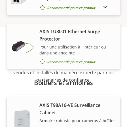
AFFICHER LES PRODUITS ABANDONNÉS
Recommandé pour ce produit
AXIS TU8001 Ethernet Surge
Protector
Pour une utilisation à l'intérieur ou
Acheter
dans une enceinte
Recommandé pour ce produit
Les solutions Axis et les produits individuels sont
vendus et installés de manière experte par nos
partenaires de confiance.
Boîtiers et armoires
AXIS T98A16-VE Surveillance
Cabinet
Armoire robuste pour caméras à boîtier