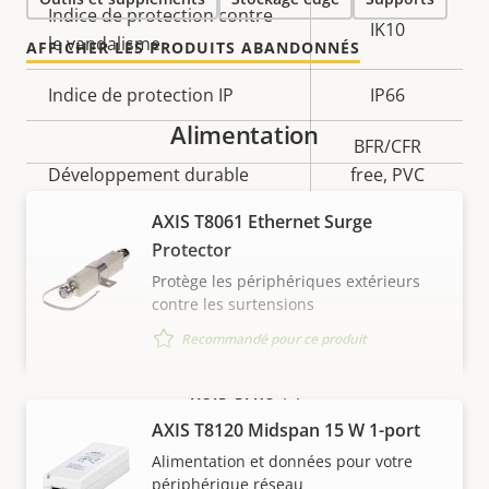
Indice de protection contre
IK10
le vandalisme
AFFICHER LES PRODUITS ABANDONNÉS
Indice de protection IP
IP66
Alimentation
BFR/CFR
Développement durable
free, PVC
free
AXIS T8061 Ethernet Surge
Protector
Protège les périphériques extérieurs
contre les surtensions
Recommandé pour ce produit
VOIR PLUS
AXIS T8120 Midspan 15 W 1-port
Alimentation et données pour votre
périphérique réseau