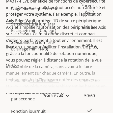
M4317-PLVE bénéficie de fonctions de
cybersécurité
Forensic
intégrées pour empêcher tout accès non autorisé et
Plage dynamique étendue
WDR
protéger votre système. Par exemple, l’application
Axis Edge Vault
protège l’ID de votre périphérique
Sensibilité à la lumière/
Axis et simplifie l’autorisation des périphériques Axis
0.16 lux
Éclairage min. (Couleur)
sur le réseau. Ce mini-dôme discret et compact
s’intègre parfaitement à tout environnement. Il est
Sensibilité à la lumière/
0.03 lux
livré en usine pour faciliter l’installation. De plus,
Éclairage min. (N/B)
grâce à la fonctionnalité de rotation numérique,
vous pouvez régler à distance la rotation de la vue
Vidéo
d’ensemble de la caméra, sans avoir à le faire
manuellement sur chaque caméra. En outre, la
technologie
Axis Zipstream
dotée des normes
Description
Résolution vidéo max.
Valeur de
2160x2160
H.264/H.265 réduit considérablement les besoins en
de la
la
Fréquence d'images max.
bande passante et en stockage.
propriété
propriété
50/60
VOIR PLUS
par seconde
Oui
Fonction jour/nuit