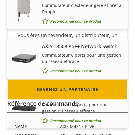
Commutateur d’extérieur géré et prêt à
l’emploi
Devenez un partenaire
Recommandé pour ce produit
Vous êtes un revendeur, un distributeur, un
intégrateur système ou un installateur ? Nous
AXIS T8508 PoE+ Network Switch
avons des partenaires dans quasiment tous
Commutateur 8 ports pour une gestion
les pays du monde. Découvrez comment en
du réseau efficace
devenir un !
Recommandé pour ce produit
DEVENEZ UN PARTENAIRE
AXIS T8516 PoE+ Network Switch
Référence de commande
Commutateur 16 ports pour une
gestion du réseau efficace
Recommandé pour ce produit
AXIS M4317-PLVE