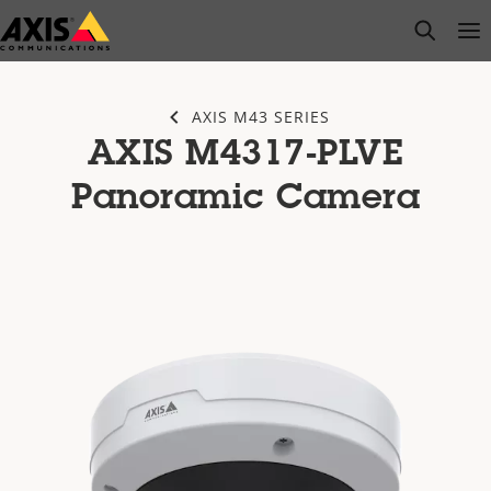
Passer
open s
Op
Clo
au
contenu
principal
AXIS M43 SERIES
AXIS M4317-PLVE
Panoramic Camera