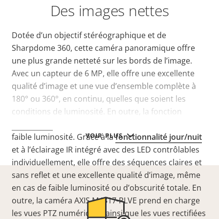
Des images nettes
Dotée d’un objectif stéréographique et de
Sharpdome 360, cette caméra panoramique offre
une plus grande netteté sur les bords de l’image.
Avec un capteur de 6 MP, elle offre une excellente
qualité d’image et une vue d’ensemble complète à
180° ou 360°, en continu, quelles que soient les
conditions de luminosité. En outre, la fonction
Lightfinder
garantit des couleurs réalistes en cas de
VOIR PLUS
faible luminosité. Grâce à la
fonctionnalité jour/nuit
et à l’éclairage IR intégré avec des LED contrôlables
individuellement, elle offre des séquences claires et
sans reflet et une excellente qualité d’image, même
en cas de faible luminosité ou d’obscurité totale. En
outre, la caméra AXIS M4317-PLVE prend en charge
les vues PTZ numériques ainsi que les vues rectifiées