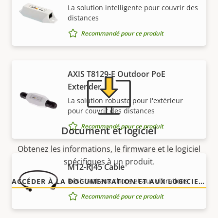
La solution intelligente pour couvrir des
Besoin d'informations sur les produits Axis, le
distances
logiciel ou de l'aide d'un expert ?
Recommandé pour ce produit
AXIS T8129-E Outdoor PoE
Extender
La solution robuste pour l'extérieur
pour couvrir des distances
Recommandé pour ce produit
Document et logiciel
Obtenez les informations, le firmware et le logiciel
spécifiques à un produit.
M12-RJ45 Cable
Résistant aux chocs et aux vibrations
ACCÉDER À LA DOCUMENTATION ET AUX LOGICIELS
Recommandé pour ce produit