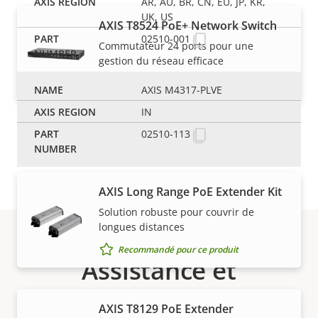
AR, AU, BR, CN, EU, JP, KR,
UK, US
AXIS T8524 PoE+ Network Switch
02510-001
Commutateur 24 ports pour une
gestion du réseau efficace
Recommandé pour ce produit
AXIS M4317-PLVE
IN
Câbles et connecteurs
02510-113
AXIS Long Range PoE Extender Kit
Solution robuste pour couvrir de
longues distances
Recommandé pour ce produit
Assistance et
ressources
AXIS T8129 PoE Extender