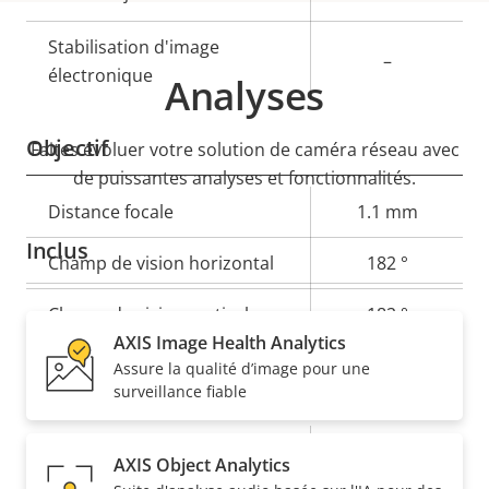
Stabilisation d'image
–
électronique
Analyses
Objectif
Faites évoluer votre solution de caméra réseau avec
de puissantes analyses et fonctionnalités.
Description
Distance focale
Valeur de
1.1 mm
de la
la
Inclus
Champ de vision horizontal
182 °
propriété
propriété
Champ de vision vertical
182 °
AXIS Image Health Analytics
Assure la qualité d’image pour une
Compression
surveillance fiable
Description
Valeur de
Oui
Zipstream
AXIS Object Analytics
de la
la