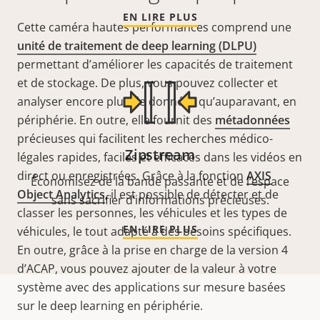
EN LIRE PLUS
Cette caméra hautes performances comprend une
unité de traitement de deep learning (DLPU)
permettant d’améliorer les capacités de traitement
et de stockage. De plus, vous pouvez collecter et
analyser encore plus de données qu’auparavant, en
périphérie. En outre, elle fournit des
métadonnées
précieuses qui facilitent les recherches médico-
Zipstream
légales rapides, faciles et efficaces dans les vidéos en
direct ou enregistrées. Grâce à la fonction
AXIS
Économisez de la bande passante et de l’espace
Object Analytics
, il est possible de détecter et de
sans sacrifier d’informations précieuses.
classer les personnes, les véhicules et les types de
EN LIRE PLUS
véhicules, le tout adapté à des besoins spécifiques.
En outre, grâce à la prise en charge de la version 4
d’ACAP, vous pouvez ajouter de la valeur à votre
système avec des applications sur mesure basées
sur le deep learning en périphérie.