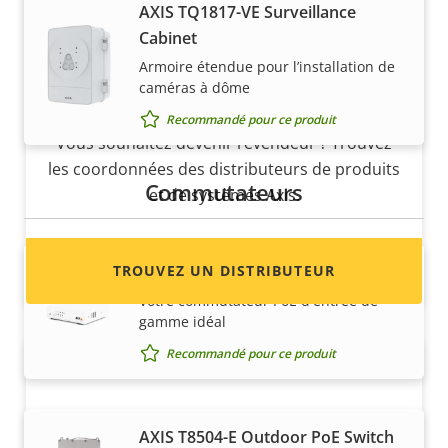
AXIS TQ1817-VE Surveillance
Cabinet
Armoire étendue pour l’installation de
Vous voulez vendre des produits
caméras à dôme
Axis ?
Recommandé pour ce produit
Vous souhaitez devenir revendeur ? Trouvez
les coordonnées des distributeurs de produits
Commutateurs
et de systèmes Axis.
TROUVEZ UN DISTRIBUTEUR
AXIS ​D8004 unmanaged PoE switch
Votre commutateur PoE d'entrée de
gamme idéal
Recommandé pour ce produit
AXIS T8504-E Outdoor PoE Switch