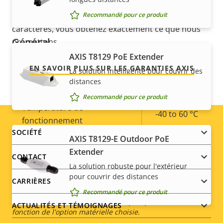
propriété sans problème et permet de contrôler les
Description
Valeur de
Oui
SE signé
coûts. En outre, rien n'est caché dans les petits
Recommandé pour ce produit
de la
la
caractères, vous obtenez exactement ce que nous
propriété
propriété
Général
promettons.
AXIS T8129 PoE Extender
EN SAVOIR PLUS SUR LES GARANTIES AXIS
Description
Stockage local (fente pour
Valeur de
La solution intelligente pour couvrir des
Oui
distances
de la
carte mémoire)
la
propriété
propriété
Recommandé pour ce produit
Température de
-40 to 60 °C
fonctionnement
Footer
SOCIÉTÉ
AXIS T8129-E Outdoor PoE
Oui
Utilisable en extérieur
Extender
menu
CONTACT
La solution robuste pour l'extérieur
Indice de protection IP
IP66
pour couvrir des distances
CARRIÈRES
Recommandé pour ce produit
*Certaines caractéristiques techniques peuvent varier en
ACTUALITÉS ET TÉMOIGNAGES
fonction de l'option matérielle choisie.