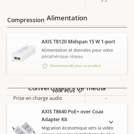
Alimentation
Compression
Description
Valeur de
Oui
Zipstream
AXIS T8120 Midspan 15 W 1-port
de la
la
Alimentation et données pour votre
propriété
propriété
Baseline,
H.264
périphérique réseau
High, Main
Recommandé pour ce produit
Audio
Convertisseurs de média
VOIR PLUS
Description
Prise en charge audio
Valeur de
-
de la
la
AXIS T8640 PoE+ over Coax
Intégration de systèmes
propriété
propriété
Adapter Kit
AFFICHER LES PRODUITS ABANDONNÉS
Migration économique vers la vidéo
Description
Détection audio
Valeur de
–