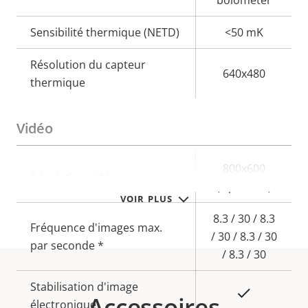
Sensibilité thermique (NETD)
<50 mK
Résolution du capteur
640x480
thermique
Vidéo
Description
Valeur de
800x600
Résolution vidéo max.
de la
la
(Upscaled)
VOIR PLUS
propriété
propriété
8.3 / 30 / 8.3
Fréquence d'images max.
/ 30 / 8.3 / 30
par seconde *
/ 8.3 / 30
Stabilisation d'image
Oui
Accessoires
électronique