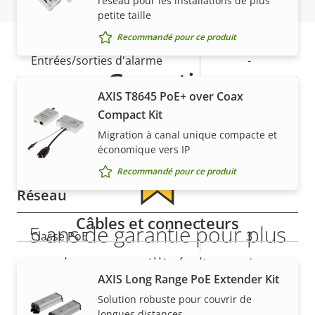
réseau pour les installations de plus
de la
la
petite taille
Oui
Anti-sabotage actif
propriété
propriété
Recommandé pour ce produit
Entrées/sorties d'alarme
-
Garantie
Oui
Connecteurs en série
AXIS T8645 PoE+ over Coax
Compact Kit
Détection de mouvement
Migration à canal unique compacte et
Oui
vidéo
économique vers IP
Recommandé pour ce produit
Réseau
Câbles et connecteurs
5 ans de garantie pour plus
Description
Classe PoE
Valeur de
3
de la
la
de tranquillité d'esprit
propriété
propriété
AXIS Long Range PoE Extender Kit
Sécurité
Solution robuste pour couvrir de
Notre nouvelle garantie de 5 ans offre des années de
longues distances