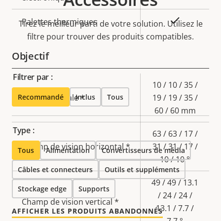
Oui
Palettes thermiques
Tirez le meilleur parti de votre solution. Utilisez le
filtre pour trouver des produits compatibles.
Objectif
Filtrer par :
Description
Valeur de
10 / 10 / 35 /
Recommandé
de la
Distance focale *
Inclus
la
Tous
19 / 19 / 35 /
propriété
propriété
60 / 60 mm
Type :
63 / 63 / 17 /
Champ de vision horizontal *
31 / 31 / 17 /
Tous
Alimentation
Convertisseurs de média
10 / 10 °
Câbles et connecteurs
Outils et suppléments
49 / 49 / 13.1
Stockage edge
Supports
/ 24 / 24 /
Champ de vision vertical *
13.1 / 7.7 /
AFFICHER LES PRODUITS ABANDONNÉS
7.7 °