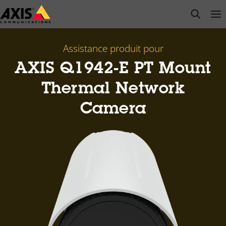
Passer
open s
Op
Clo
au
contenu
principal
Assistance produit pour
AXIS Q1942-E PT Mount
Thermal Network
Camera