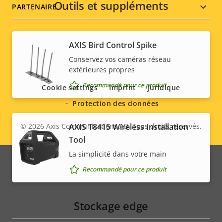
Outils et suppléments
PARTENAIRE
AXIS Bird Control Spike
Social
Conservez vos caméras réseau
extérieures propres
menu
Recommandé pour ce produit
Cookie settings
Imprint
Juridique
Protection des données
AXIS T8415 Wireless Installation
© 2026
Axis Communications AB. Tous droits réservés.
Legal
Tool
menu
La simplicité dans votre main
Recommandé pour ce produit
Stockage edge