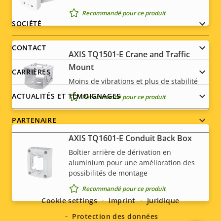
Recommandé pour ce produit
Footer
SOCIÉTÉ
menu
CONTACT
AXIS TQ1501-E Crane and Traffic
Mount
CARRIÈRES
Moins de vibrations et plus de stabilité
ACTUALITÉS ET TÉMOIGNAGES
Recommandé pour ce produit
PARTENAIRE
AXIS TQ1601-E Conduit Back Box
Boîtier arrière de dérivation en
aluminium pour une amélioration des
Social
possibilités de montage
Recommandé pour ce produit
menu
Cookie settings
Imprint
Juridique
Protection des données