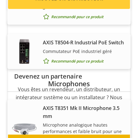
Commutateur 48 ports pour une
gestion du réseau efficace
Recommandé pour ce produit
AXIS T8504-R Industrial PoE Switch
Commutateur PoE industriel géré
Recommandé pour ce produit
Devenez un partenaire
Microphones
Vous êtes un revendeur, un distributeur, un
intégrateur système ou un installateur ? Nous
avons des partenaires dans quasiment tous
AXIS T8351 Mk II Microphone 3.5
les pays du monde. Découvrez comment en
mm
devenir un !
Microphone analogique hautes
performances et faible bruit pour une
qualité audio d'exception