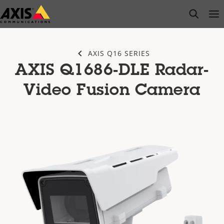
Passer
open s
Op
Clo
au
contenu
principal
AXIS Q16 SERIES
AXIS Q1686-DLE Radar-
Video Fusion Camera