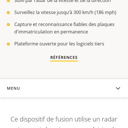
Suivi par radar de la vitesse et de la direction
Surveillez la vitesse jusqu’à 300 km/h (186 mph)
Capture et reconnaissance fiables des plaques
d'immatriculation en permanence
Plateforme ouverte pour les logiciels tiers
RÉFÉRENCES
MENU
APERÇU
Ce dispositif de fusion utilise un radar