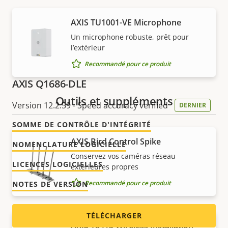
AXIS TU1001-VE Microphone
Télécharger
Un microphone robuste, prêt pour
l’extérieur
Recommandé pour ce produit
AXIS Q1686-DLE
Outils et suppléments
Version 12.2.59 - Speed accuracy verified
DERNIER
SOMME DE CONTRÔLE D'INTÉGRITÉ
AXIS Bird Control Spike
NOMENCLATURE LOGICIELLE
Conservez vos caméras réseau
LICENCES LOGICIELLES
extérieures propres
Recommandé pour ce produit
NOTES DE VERSION
TÉLÉCHARGER
AXIS T8415 Wireless Installation