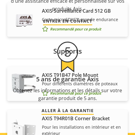
d'une assistance efficace et personnalisée sur vos
produits Axis.
AXIS Surveillance Card 512 GB
Carte microSDXC™ grande endurance
ENTRER EN CONTACT
Recommandé pour ce produit
Supports
AXIS T91B47 Pole Mount
5 ans de garantie Axis
Pour différents diamètres de poteaux
Obtenez les informations et les détails sur votre
Recommandé pour ce produit
garantie produit de 5 ans.
ALLER À LA GARANTIE
AXIS T94R01B Corner Bracket
Pour les installations en intérieur et en
extérieur