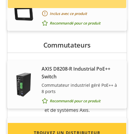
AXIS TQ1907-E Front Window Kit
Inclus avec ce produit
Recommandé pour ce produit
Commutateurs
AXIS D8208-R Industrial PoE++
Vous voulez vendre des produits
Switch
Axis ?
Commutateur industriel géré PoE++ à
8 ports
Vous souhaitez devenir revendeur ? Trouvez
Recommandé pour ce produit
les coordonnées des distributeurs de produits
et de systèmes Axis.
AXIS D8248 Managed PoE++ Switch
TROUVEZ UN DISTRIBUTEUR