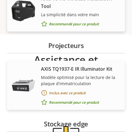
Tool
La simplicité dans votre main
Recommandé pour ce produit
Projecteurs
Assistance et
AXIS TQ1937-E IR Illuminator Kit
ressources
Modèle optimisé pour la lecture de la
plaque d'immatriculation
Besoin d'informations sur les produits Axis, le
Inclus avec ce produit
logiciel ou de l'aide d'un expert ?
Recommandé pour ce produit
Stockage edge