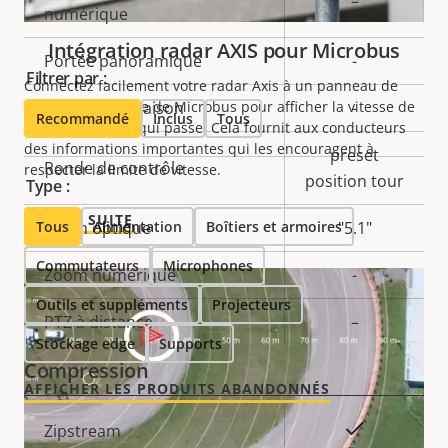
–
de la
numérique
la
propriété
propriété
Intégration radar AXIS pour Microbus
Portée panoramique
-
Filtrer par :
Connectez facilement votre radar Axis à un panneau de
vitesse numérique de Microbus pour afficher la vitesse de
Plage d'inclinaison
-
Recommandé
Inclus
Tous
chaque véhicule qui passe. Cela fournit aux conducteurs
des informations importantes qui les encouragent à
preset
Ronde de contrôle
respecter la limite de vitesse.
position tour
Type :
LIRE LA SUITE
Tous
Zoom optique
Alimentation
Boîtiers et armoires
"5.1"
Commutateurs
Microphones
Zoom numérique
-
Outils et suppléments
Projecteurs
PTZ à distance
–
Stockage edge
Supports
Compression
AFFICHER LES PRODUITS ABANDONNÉS
Description
Valeur de
Oui
Zipstream