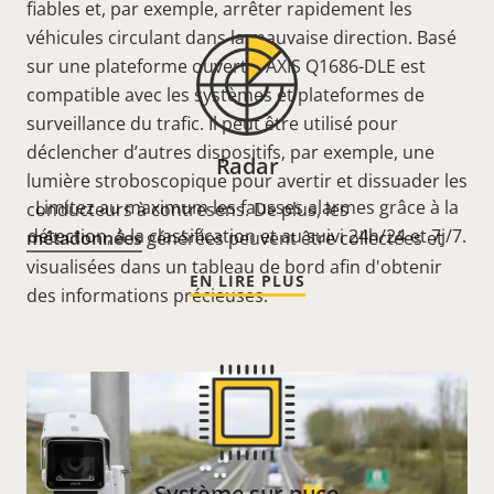
fiables et, par exemple, arrêter rapidement les
véhicules circulant dans la mauvaise direction. Basé
sur une plateforme ouverte, AXIS Q1686-DLE est
compatible avec les systèmes et plateformes de
surveillance du trafic. Il peut être utilisé pour
déclencher d’autres dispositifs, par exemple, une
Radar
lumière stroboscopique pour avertir et dissuader les
Limitez au maximum les fausses alarmes grâce à la
conducteurs à contresens. De plus, les
détection, à la classification et au suivi 24h/24 et 7j/7.
métadonnées
générées peuvent être collectées et
visualisées dans un tableau de bord afin d'obtenir
EN LIRE PLUS
des informations précieuses.
Système sur puce