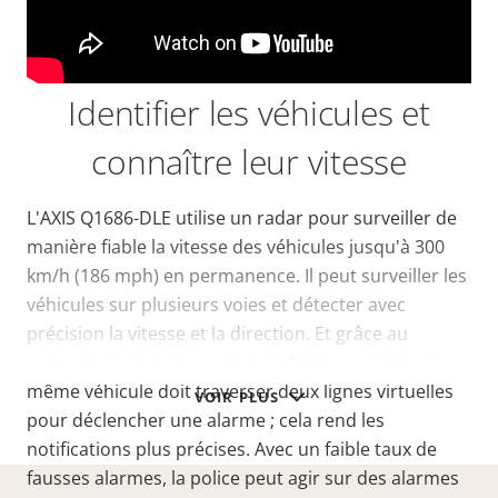
Identifier les véhicules et
connaître leur vitesse
L'AXIS Q1686-DLE utilise un radar pour surveiller de
manière fiable la vitesse des véhicules jusqu'à 300
km/h (186 mph) en permanence. Il peut surveiller les
véhicules sur plusieurs voies et détecter avec
précision la vitesse et la direction. Et grâce au
scénario de franchissement de lignes multiples, le
même véhicule doit traverser deux lignes virtuelles
VOIR PLUS
pour déclencher une alarme ; cela rend les
notifications plus précises. Avec un faible taux de
fausses alarmes, la police peut agir sur des alarmes