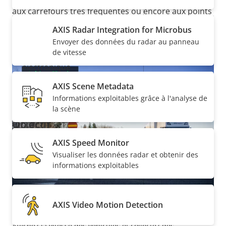
par seconde
aux carrefours très fréquentés ou encore aux points
de péage.
Oui
Fonction jour/nuit
AXIS Radar Integration for Microbus
Envoyer des données du radar au panneau
de vitesse
Stabilisation d'image
Oui
électronique
AXIS Scene Metadata
Palettes thermiques
–
Informations exploitables grâce à l'analyse de
la scène
Objectif
AXIS Speed Monitor
Description
Valeur de
9-50 mm
Visualiser les données radar et obtenir des
Distance focale
informations exploitables
de la
la
mm
propriété
propriété
Objectif à focale variable
Oui
AXIS Video Motion Detection
AXIS Speed Monitor
Ouverture
F1.5
Affichez la vitesse des véhicules et collectez des