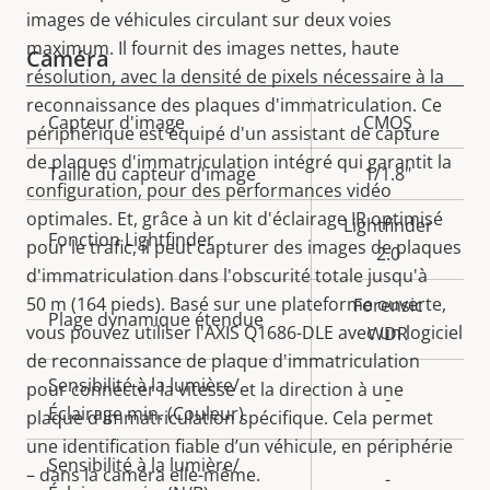
images de véhicules circulant sur deux voies
maximum. Il fournit des images nettes, haute
Caméra
résolution, avec la densité de pixels nécessaire à la
reconnaissance des plaques d'immatriculation. Ce
Description
Capteur d'image
Valeur de
CMOS
périphérique est équipé d'un assistant de capture
de la
la
de plaques d'immatriculation intégré qui garantit la
Taille du capteur d'image
1/1.8"
propriété
propriété
configuration, pour des performances vidéo
optimales. Et, grâce à un kit d'éclairage IR optimisé
Lightfinder
Fonction Lightfinder
pour le trafic, il peut capturer des images de plaques
2.0
d'immatriculation dans l'obscurité totale jusqu'à
50 m (164 pieds). Basé sur une plateforme ouverte,
Forensic
Plage dynamique étendue
vous pouvez utiliser l'AXIS Q1686-DLE avec un logiciel
WDR
de reconnaissance de plaque d'immatriculation
Sensibilité à la lumière/
pour connecter la vitesse et la direction à une
-
Éclairage min. (Couleur)
plaque d'immatriculation spécifique. Cela permet
une identification fiable d’un véhicule, en périphérie
Sensibilité à la lumière/
– dans la caméra elle-même.
-