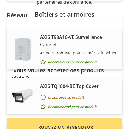
partenaires de confiance.
Boîtiers et armoires
Réseau
Description
Valeur de
Oui
Alimentation par Ethernet
AXIS T98A16-VE Surveillance
de la
la
Cabinet
propriété
Classe PoE
propriété
4
Armoire robuste pour caméras à boîtier
Sans fil
–
Recommandé pour ce produit
Vous voulez acheter des produits
Axis ?
Sécurité
AXIS TQ1804-BE Top Cover
Trouvez des revendeurs, des intégrateurs
Description
Valeur de
Oui
Cryptage HTTPS
système et des installateurs de produits et de
Inclus avec ce produit
de la
la
systèmes Axis.
Recommandé pour ce produit
propriété
propriété
Oui
Norme IEEE 802.1x
TROUVEZ UN REVENDEUR