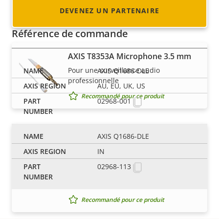
DEVENEZ UN PARTENAIRE
Recommandé pour ce produit
Référence de commande
AXIS T8353A Microphone 3.5 mm
Pour une surveillance audio
AXIS Q1686-DLE
professionnelle
AU, EU, UK, US
Recommandé pour ce produit
02968-001
AXIS T8355 Digital Microphone 3.5
AXIS Q1686-DLE
mm
IN
Microphone numérique avec interface
02968-113
sans perte pour une qualité audio
d’exception
Recommandé pour ce produit