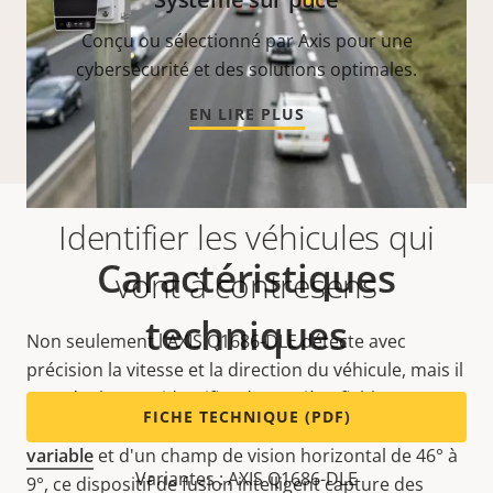
Conçu ou sélectionné par Axis pour une
cybersécurité et des solutions optimales.
EN LIRE PLUS
Identifier les véhicules qui
Caractéristiques
vont à contresens
techniques
Non seulement l'AXIS Q1686-DLE détecte avec
précision la vitesse et la direction du véhicule, mais il
peut également identifier de manière fiable un
FICHE TECHNIQUE (PDF)
véhicule incriminé. Doté d'un télé
objectif à focale
variable
et d'un champ de vision horizontal de 46° à
Variantes : AXIS Q1686-DLE
9°, ce dispositif de fusion intelligent capture des