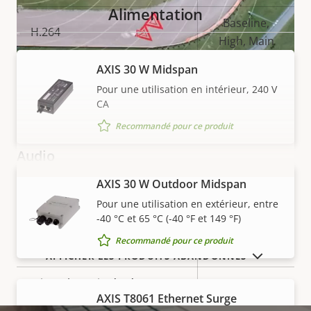
de la
la
Alimentation
propriété
propriété
Baseline,
H.264
High, Main
AXIS 30 W Midspan
Oui
H.265
AXIS Radar Autotracking for PTZ
Pour une utilisation en intérieur, 240 V
Contrôle automatique de la direction, du suivi et du niveau
CA
AV1
–
de zoom d'une ou de plusieurs caméras PTZ afin de
Recommandé pour ce produit
bénéficier de vues de caméras optimisées.
Audio
LIRE LA SUITE
AXIS 30 W Outdoor Midspan
VOIR PLUS
Description
Valeur de
Oui
Prise en charge audio
Pour une utilisation en extérieur, entre
de la
la
-40 °C et 65 °C (-40 °F et 149 °F)
propriété
Transmission audio
propriété
Oui
Recommandé pour ce produit
bidirectionnelle
AFFICHER LES PRODUITS ABANDONNÉS
Microphone intégré
–
AXIS T8061 Ethernet Surge