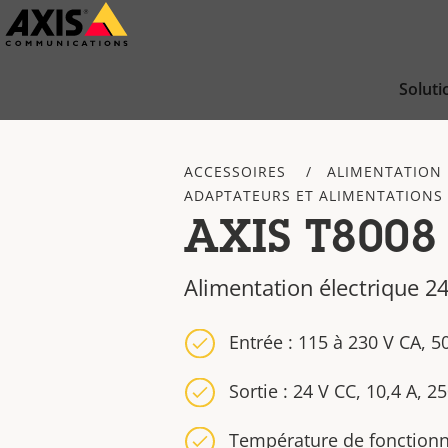
Passer
au
contenu
Soluti
principal
ACCESSOIRES
ALIMENTATION 
ADAPTATEURS ET ALIMENTATIONS
AXIS T8008
Alimentation électrique 2
Entrée : 115 à 230 V CA, 50
Sortie : 24 V CC, 10,4 A, 2
Température de fonctionn