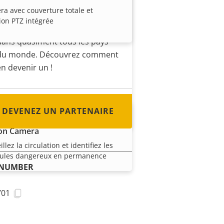
distributeur, un intégrateur
a avec couverture totale et
système ou un installateur ?
ion PTZ intégrée
Nous avons des partenaires
dans quasiment tous les pays
du monde. Découvrez comment
en devenir un !
DEVENEZ UN PARTENAIRE
 Q1686-DLE Radar-Video
on Camera
illez la circulation et identifiez les
cules dangereux en permanence
 NUMBER
701