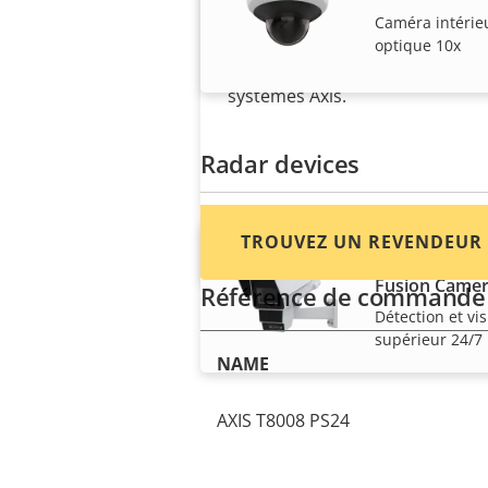
Trouvez des revendeurs, des
Caméra intérie
intégrateurs système et des
optique 10x
installateurs de produits et de
systèmes Axis.
Radar devices
TROUVEZ UN REVENDEUR
AXIS Q1656-D
Fusion Came
Référence de commande
Détection et vi
supérieur 24/7
NAME
AXIS T8008 PS24