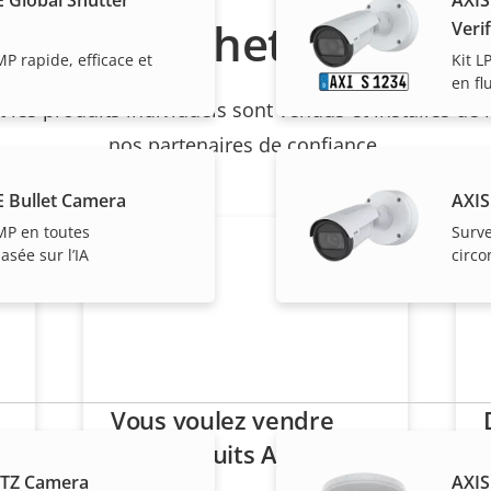
Acheter
Verif
MP rapide, efficace et
Kit L
en fl
et les produits individuels sont vendus et installés de
nos partenaires de confiance.
E Bullet Camera
AXIS
MP en toutes
Surve
asée sur l’IA
circo
Vous voulez vendre
des produits Axis ?
PTZ Camera
AXIS