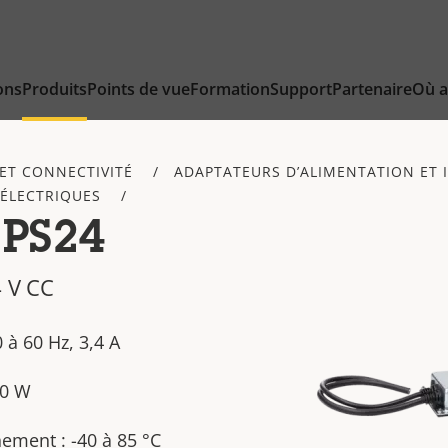
ons
Produits
Points de vue
Formation
Support
Partenaire
Où a
ET CONNECTIVITÉ
ADAPTATEURS D’ALIMENTATION ET 
 ÉLECTRIQUES
 PS24
4 V CC
 à 60 Hz, 3,4 A
50 W
ement : -40 à 85 °C