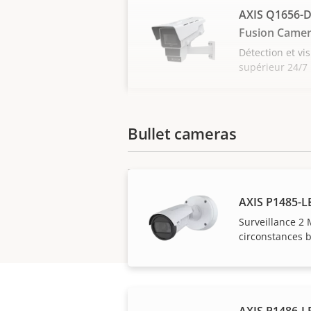
AXIS Q1656-D
Fusion Came
Détection et vi
supérieur 24/7
Bullet cameras
AXIS P1485-L
Surveillance 2 
circonstances b
AXIS P1486-LE