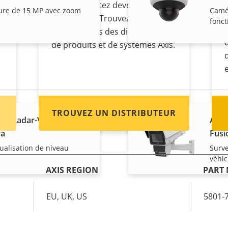
Vous souhaitez devenir
ure de 15 MP avec zoom
Camér
revendeur ? Trouvez les
fonct
coordonnées des distributeurs
de produits et de systèmes Axis.
TROUVEZ UN DISTRIBUTEUR
LE Radar-Video
AXIS
ra
Fusi
sualisation de niveau
Surve
véhi
AXIS REGION
PART
EU, UK, US
5801-