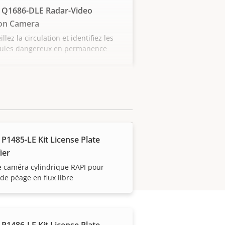
 Q1686-DLE Radar-Video
on Camera
illez la circulation et identifiez les
cules dangereux en permanence
 P1485-LE Kit License Plate
ier
e caméra cylindrique RAPI pour
de péage en flux libre
 P1486-LE Kit License Plate