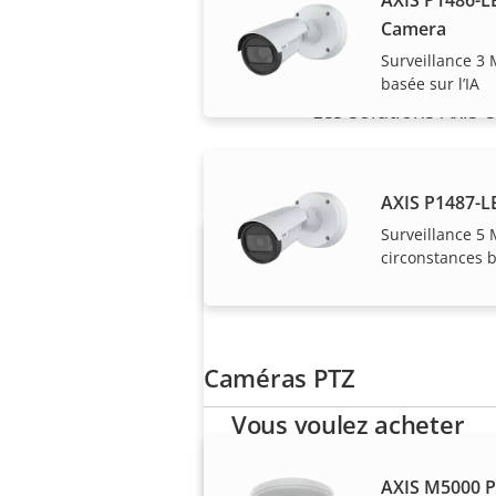
Camera
Surveillance 3 
basée sur l’IA
Les solutions Axis 
AXIS P1487-L
Surveillance 5 
circonstances b
Caméras PTZ
Vous voulez acheter
des produits Axis ?
AXIS M5000 