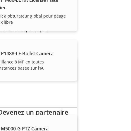
ier
PR à obturateur global pour péage
ux libre
 manière experte par
 P1488-LE Bullet Camera
illance 8 MP en toutes
nstances basée sur l’IA
Devenez un partenaire
Vous êtes un revendeur, un
 M5000-G PTZ Camera