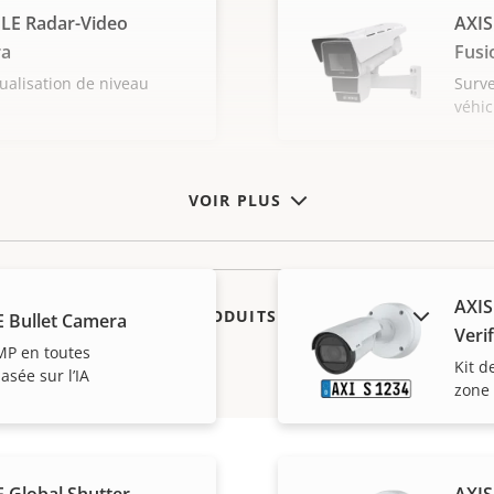
LE Radar-Video
AXIS
ra
Fusi
sualisation de niveau
Surve
véhi
VOIR PLUS
AXIS
AFFICHER LES PRODUITS ABANDONNÉS
E Bullet Camera
Verif
MP en toutes
Kit d
asée sur l’IA
zone 
 Global Shutter
AXIS