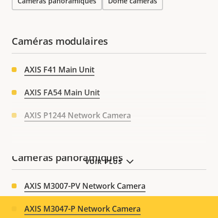
Caméras panoramiques
Dome cameras
Caméras modulaires
AXIS F41 Main Unit
AXIS FA54 Main Unit
AXIS P1244 Network Camera
Caméras panoramiques
VOIR PLUS
AXIS M3007-PV Network Camera
AXIS M3047-P Network Camera