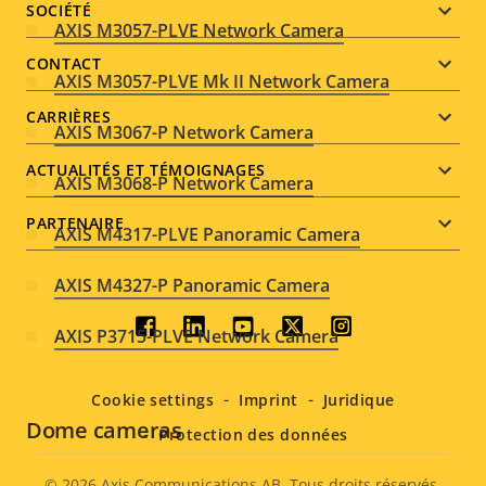
Footer
SOCIÉTÉ
AXIS M3057-PLVE Network Camera
menu
CONTACT
AXIS M3057-PLVE Mk II Network Camera
CARRIÈRES
AXIS M3067-P Network Camera
ACTUALITÉS ET TÉMOIGNAGES
AXIS M3068-P Network Camera
PARTENAIRE
AXIS M4317-PLVE Panoramic Camera
AXIS M4327-P Panoramic Camera
Social
AXIS P3715-PLVE Network Camera
menu
Cookie settings
Imprint
Juridique
Dome cameras
Protection des données
© 2026
Axis Communications AB. Tous droits réservés.