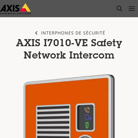
Passer
open s
Op
Clo
au
contenu
principal
INTERPHONES DE SÉCURITÉ
AXIS I7010-VE Safety
Network Intercom