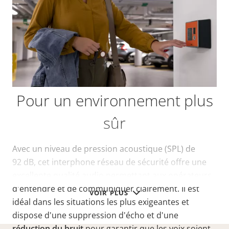
Pour un environnement plus
sûr
Avec un niveau de pression acoustique (SPL) de
92 dB, cet interphone réseau de sécurité offre une
excellente qualité audio permettant aux opérateurs
d'entendre et de communiquer clairement. Il est
VOIR PLUS
idéal dans les situations les plus exigeantes et
dispose d'une suppression d'écho et d'une
réduction du bruit
pour garantir que les voix soient