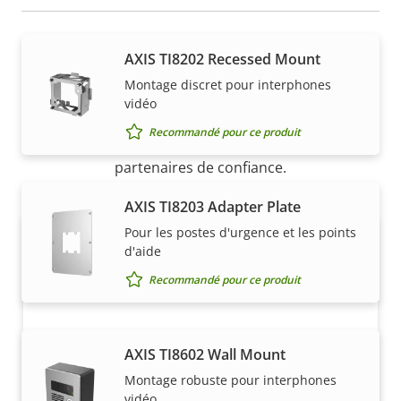
AXIS TI8202 Recessed Mount
Acheter
Montage discret pour interphones
vidéo
Les solutions Axis et les produits individuels sont
Recommandé pour ce produit
vendus et installés de manière experte par nos
partenaires de confiance.
AXIS TI8203 Adapter Plate
Pour les postes d'urgence et les points
d'aide
Recommandé pour ce produit
AXIS TI8602 Wall Mount
Vous voulez acheter des produits
Montage robuste pour interphones
vidéo