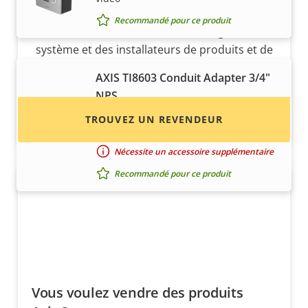
Axis ?
Recommandé pour ce produit
Trouvez des revendeurs, des intégrateurs
système et des installateurs de produits et de
systèmes Axis.
AXIS TI8603 Conduit Adapter 3/4"
NPS
Protection de câble pour les
TROUVEZ UN REVENDEUR
installations d'interphone vidéo
Nécessite un accessoire supplémentaire
Recommandé pour ce produit
Vous voulez vendre des produits