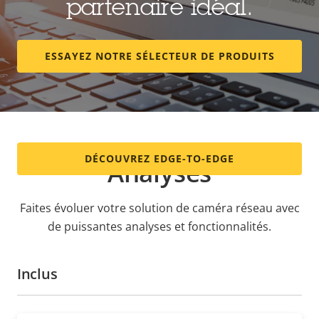
également dans les boîtiers d'installation à
partenaire idéal.
2 groupes et ne présente aucune vis visible : le
boîtier s'enclenche simplement. De plus, une
boucle
ESSAYEZ NOTRE SÉLECTEUR DE PRODUITS
d'induction
est disponible en accessoire permettant
de transmettre le son à l'aide auditive d'une
personne.
DÉCOUVREZ EDGE-TO-EDGE
Analyses
Faites évoluer votre solution de caméra réseau avec
de puissantes analyses et fonctionnalités.
Inclus