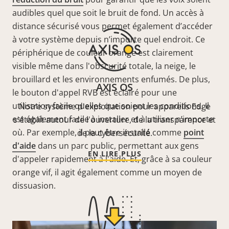
audibles quel que soit le bruit de fond. Un accès à
distance sécurisé vous permet également d’accéder
à votre système depuis n’importe quel endroit. Ce
périphérique de couleur orange est clairement
visible même dans l'obscurité totale, la neige, le
brouillard et les environnements enfumés. De plus,
AXIS OS
le bouton d'appel RVB est éclairé pour une
utilisation facile quelles que soient les conditions. Il
Notre système d'exploitation pour appareils Edge
est également facile à installer et à utiliser n’importe
s'établit autour de l'ouverture, de la transparence et
où. Par exemple, il peut être installé comme
point
de la cybersécurité.
d'aide
dans un parc public, permettant aux gens
EN LIRE PLUS
d'appeler rapidement à l'aide. Et, grâce à sa couleur
orange vif, il agit également comme un moyen de
dissuasion.