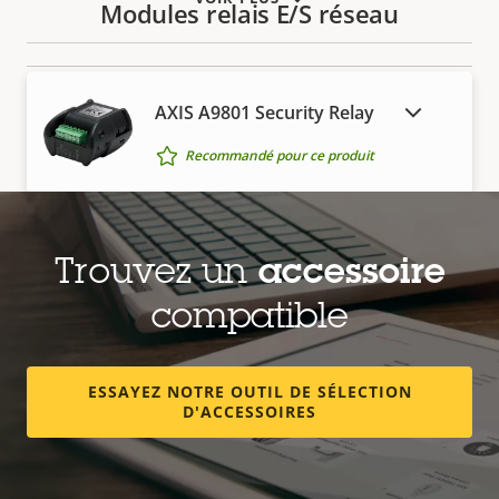
Modules relais E/S réseau
AXIS A9801 Security Relay
AFFICHER LES PRODUITS ABANDONNÉS
Recommandé pour ce produit
Outils et suppléments
Trouvez un
accessoire
compatible
AXIS TI8904 Induction loop
Une transmission audio efficace
ESSAYEZ NOTRE OUTIL DE SÉLECTION
Recommandé pour ce produit
D'ACCESSOIRES
Supports