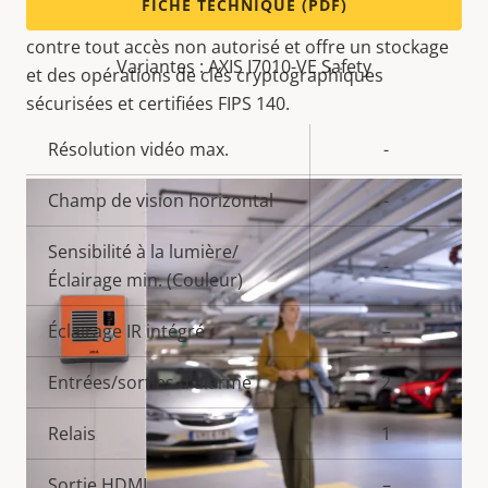
FICHE TECHNIQUE (PDF)
protège le dispositif et les informations sensibles
contre tout accès non autorisé et offre un stockage
Variantes : AXIS I7010-VE Safety
et des opérations de clés cryptographiques
sécurisées et certifiées FIPS 140.
Description
Résolution vidéo max.
Valeur de
-
de la
la
Champ de vision horizontal
-
propriété
propriété
Sensibilité à la lumière/
-
Éclairage min. (Couleur)
Éclairage IR intégré
–
Entrées/sorties d'alarme
2
Relais
1
Sortie HDMI
–