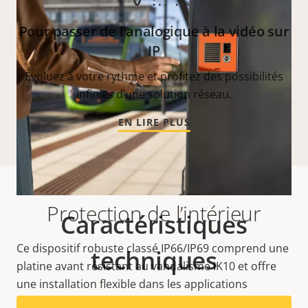
Pour passer de l’analogique à la vidéo sur
IP
Évoluez à votre rythme et profitez des possibilités
infinies d’une solution réseau.
EN LIRE PLUS
Protection de l’intérieur
Caractéristiques
Ce dispositif robuste classé IP66/IP69 comprend une
techniques
platine avant résistant au vandalisme IK10 et offre
une installation flexible dans les applications
intérieures et extérieures. De plus, Axis
Edge Vault