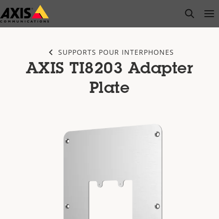
Passer
open s
Op
Clo
au
contenu
principal
SUPPORTS POUR INTERPHONES
AXIS TI8203 Adapter
Plate