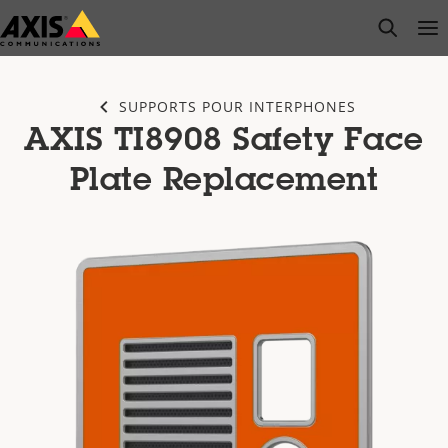
Passer
open s
Op
Clo
au
contenu
principal
SUPPORTS POUR INTERPHONES
AXIS TI8908 Safety Face
Plate Replacement