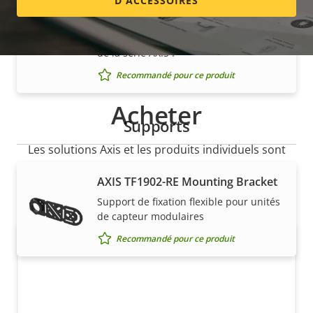
D'ACCESSOIRES
AXIS TU6007-E Cable
câble conforme aux normes intérieures
et extérieures pour caméras modulaires
de la série AXIS F
Recommandé pour ce produit
Acheter
Supports
Les solutions Axis et les produits individuels sont
vendus et installés de manière experte par nos
AXIS TF1902-RE Mounting Bracket
partenaires de confiance.
Support de fixation flexible pour unités
de capteur modulaires
Recommandé pour ce produit