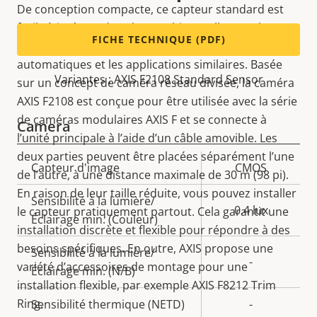
De conception compacte, ce capteur standard est
facile à intégrer dans les machines telles que les
FICHE TECHNIQUE (PDF)
distributeurs automatiques, les caisses
automatiques et les applications similaires. Basée
Variantes : AXIS F2108 Standard Sensor
sur un concept de caméra réseau divisée, la caméra
AXIS F2108 est conçue pour être utilisée avec la série
de caméras modulaires AXIS F et se connecte à
Camera
l’unité principale à l’aide d’un câble amovible. Les
deux parties peuvent être placées séparément l’une
Description
Capteur d'image
Valeur de
CMOS
de l’autre, à une distance maximale de 30 m (98 pi).
de la
la
En raison de leur taille réduite, vous pouvez installer
Sensibilité à la lumière/
propriété
propriété
0.4 lux
le capteur pratiquement partout. Cela garantit une
Éclairage min. (Couleur)
installation discrète et flexible pour répondre à des
besoins spécifiques. En outre, AXIS propose une
Sensibilité à la lumière/
-
variété d’accessoires de montage pour une
Éclairage min. (N/B)
installation flexible, par exemple AXIS F8212 Trim
Ring.
Sensibilité thermique (NETD)
-