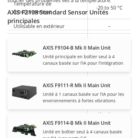
soucier des problèmes liés à la température.
Température de
propriété
propriété
-20 to 50 °C
AXIS F2108 Standard Sensor Unités
fonctionnement
principales
Utilisable en extérieur
–
Indice de protection IP
-
AXIS F9104-B Mk II Main Unit
Indice de protection contre
Unité principale en boîtier seul à 4
-
le vandalisme
canaux basée sur l’IA pour l’intégration
Back: SMA
Entrée de câble
AXIS F9111-R Mk II Main Unit
pigtail
Unité à 1 canaux basée sur l’IA pour les
Conçu pour être repeint
–
environnements à fortes vibrations
Aluminum,
Matériau du boîtier
Plastic
AXIS F9114-B Mk II Main Unit
Unité en boîtier seul à 4 canaux basée