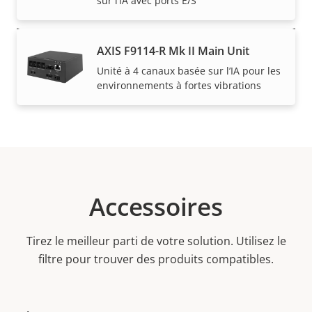
sur l’IA avec ports E/S
Power
AXIS F9114-R Mk II Main Unit
Description
Puissance (max.)
Valeur de
-
de la
la
Unité à 4 canaux basée sur l’IA pour les
Puissance (moyenne)
-
environnements à fortes vibrations
propriété
propriété
Accessoires
Tirez le meilleur parti de votre solution. Utilisez le
filtre pour trouver des produits compatibles.