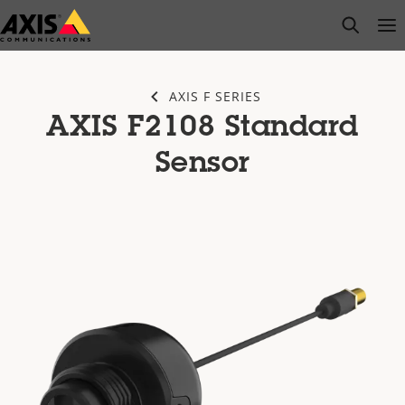
Passer
open s
Op
Clo
au
contenu
principal
AXIS F SERIES
AXIS F2108 Standard
Sensor