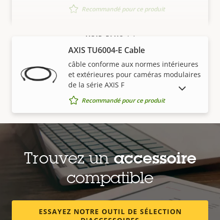
Recommandé pour ce produit
VOIR PLUS
AXIS TU6004-E Cable
câble conforme aux normes intérieures
et extérieures pour caméras modulaires
de la série AXIS F
AFFICHER LES PRODUITS ABANDONNÉS
Recommandé pour ce produit
AXIS TU6005 Plenum Cable
câble plenum pour caméras modulaires
Trouvez un
accessoire
de la série AXIS F
compatible
Recommandé pour ce produit
ESSAYEZ NOTRE OUTIL DE SÉLECTION