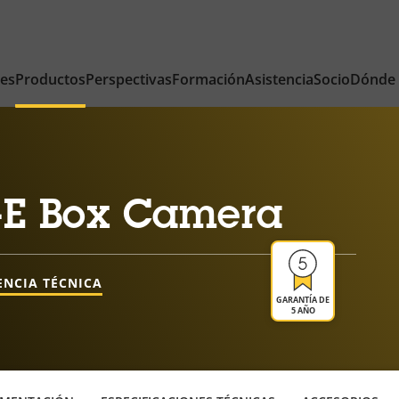
nes
Productos
Perspectivas
Formación
Asistencia
Socio
Dónde
-E Box Camera
ENCIA TÉCNICA
GARANTÍA DE
5 AÑO