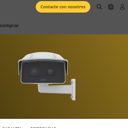
open searc
open l
ini
Contacte con nosotros
 comprar