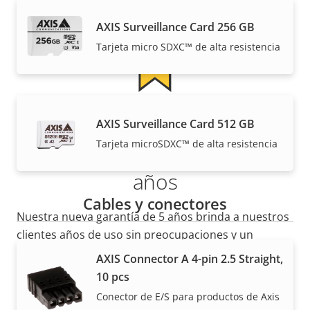
AXIS Surveillance Card 256 GB
Tarjeta micro SDXC™ de alta resistencia
Más tranquilidad para el
AXIS Surveillance Card 512 GB
Tarjeta microSDXC™ de alta resistencia
cliente con una garantía de 5
años
Cables y conectores
Nuestra nueva garantía de 5 años brinda a nuestros
clientes años de uso sin preocupaciones y un
control de los costes. Y no hay sorpresas ocultas en
AXIS Connector A 4-pin 2.5 Straight,
la factura, lo que prometemos es exactamente lo
10 pcs
que recibe.
Conector de E/S para productos de Axis