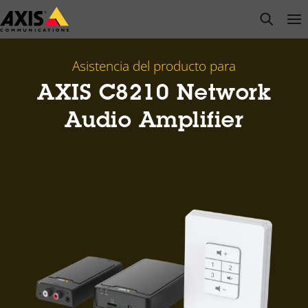
Saltar
open s
Op
Clo
al
contenido
principal
Asistencia del producto para
AXIS C8210 Network
Audio Amplifier