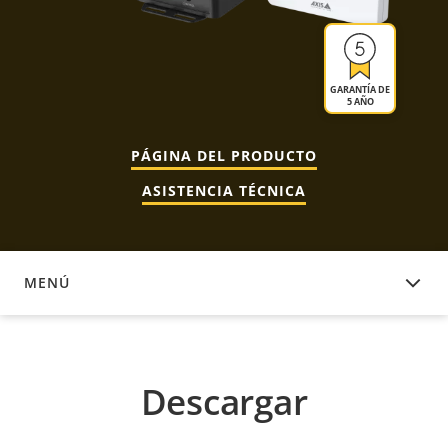
GARANTÍA DE
5 AÑO
PÁGINA DEL PRODUCTO
ASISTENCIA TÉCNICA
MENÚ
DESCARGAR
Descargar