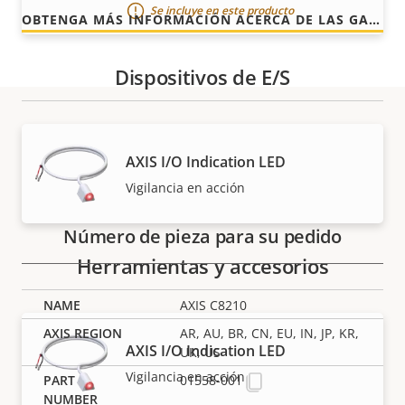
Se incluye en este producto
OBTENGA MÁS INFORMACIÓN ACERCA DE LAS GARANTÍAS DE AXIS
Dispositivos de E/S
Referencias
AXIS I/O Indication LED
Vigilancia en acción
Número de pieza para su pedido
Herramientas y accesorios
AXIS C8210
AR, AU, BR, CN, EU, IN, JP, KR,
AXIS I/O Indication LED
UK, US
Vigilancia en acción
01558-001