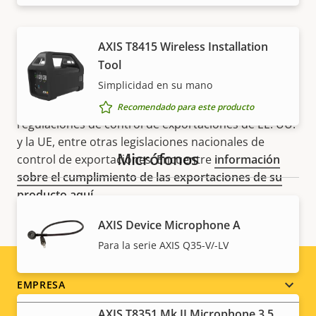
AXIS T8415 Wireless Installation
Tool
Simplicidad en su mano
NOTA
Los productos de Axis pueden estar sujetos a las
Recomendado para este producto
regulaciones de control de exportaciones de EE. UU.
y la UE, entre otras legislaciones nacionales de
Micrófonos
control de exportaciones. Encuentre
información
sobre el cumplimiento de las exportaciones de su
producto aquí
.
AXIS Device Microphone A
Para la serie AXIS Q35-V/-LV
Footer
EMPRESA
AXIS T8351 Mk II Microphone 3.5