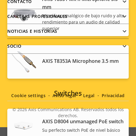
menu
CONTACTO
mm
Micrófono analógico de bajo ruido y alto
CARRERAS PROFESIONALES
rendimiento para un audio de calidad
superior
NOTICIAS E HISTORIAS
SOCIO
AXIS T8353A Microphone 3.5 mm
Social
menu
Switches
Cookie settings
Aviso legal
Legal
Privacidad
© 2026
Axis Communications AB. Reservados todos los
derechos.
Legal
AXIS ​D8004 unmanaged PoE switch
Su perfecto switch PoE de nivel básico
menu