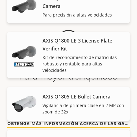
Garantía
Camera
Para precisión a altas velocidades
AXIS Q1800-LE-3 License Plate
Verifier Kit
Kit de reconocimiento de matrículas
robusto y rentable para altas
velocidades
Para mayor tranquilidad
Nuestra garantía de 3 años brinda a nuestros
AXIS Q1805-LE Bullet Camera
clientes un uso sin preocupaciones y un control de
Vigilancia de primera clase en 2 MP con
los costes.
zoom de 32x
OBTENGA MÁS INFORMACIÓN ACERCA DE LAS GARANTÍAS DE AXIS