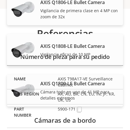
AXIS Q1806-LE Bullet Camera
Vigilancia de primera clase en 4 MP con
zoom de 32x
Referencias
AXIS Q1808-LE Bullet Camera
Vigilancia eficaz de 10 MP
Número de pieza para su pedido
AXIS T98A17-VE Surveillance
AXIS Q1809-LE Bullet Camera
Cabinet
Cámara todo en uno de 41 MP para
AR, AU, BR, CN, EU, IN, JP, KR,
detalles extremos
UK, US
5900-171
Cámaras de a bordo