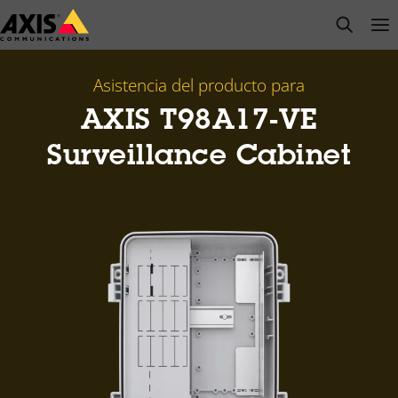
Saltar
open s
Op
Clo
al
contenido
principal
Asistencia del producto para
AXIS T98A17-VE
Surveillance Cabinet