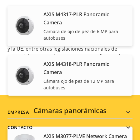
AXIS M4317-PLR Panoramic
Camera
NOTA
Cámara de ojo de pez de 6 MP para
Los productos de Axis pueden estar sujetos a las
autobuses
regulaciones de control de exportaciones de EE. UU.
y la UE, entre otras legislaciones nacionales de
control de exportaciones. Encuentre
información
AXIS M4318-PLR Panoramic
sobre el cumplimiento de las exportaciones de su
Camera
producto aquí
.
Cámara ojo de pez de 12 MP para
autobuses
Cámaras panorámicas
Footer
EMPRESA
menu
CONTACTO
AXIS M3077-PLVE Network Camera