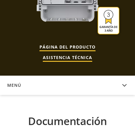
GARANTÍA DE
3 AÑO
PÁGINA DEL PRODUCTO
ASISTENCIA TÉCNICA
MENÚ
DOCUMENTACIÓN
Documentación