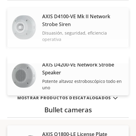
AXIS D4100-VE Mk II Network
Strobe Siren
Disuasión, seguridad, eficiencia
operativa
AXIS D4200-VE Network Strobe
VISUALIZAR MÁS
Speaker
Potente altavoz estroboscópico todo en
uno
MOSTRAR PRODUCTOS DESCATALOGADOS
Bullet cameras
AXIS Q1800-LE License Plate