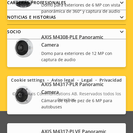
CARRERAS PROFESIONALES
Domo para exteriores de 6 MP con vista
panorámica de 360° y captura de audio
NOTICIAS E HISTORIAS
SOCIO
AXIS M4308-PLE Panoramic
Camera
Domo para exteriores de 12 MP con
captura de audio
Social
menu
Cookie settings
Aviso legal
Legal
Privacidad
AXIS M4317-PLR Panoramic
Camera
© 2026
Axis Communications AB. Reservados todos los
derechos.
Cámara de ojo de pez de 6 MP para
Legal
autobuses
menu
AXIS M4317-PLVE Panoramic