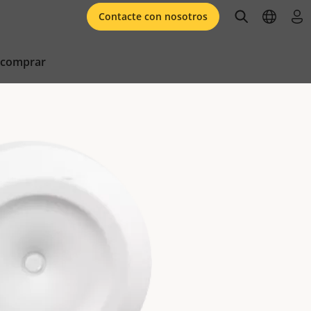
open searc
open l
ini
Contacte con nosotros
 comprar