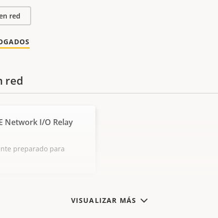
en red
LOGADOS
n red
E Network I/O Relay
ente preparado para
VISUALIZAR MÁS