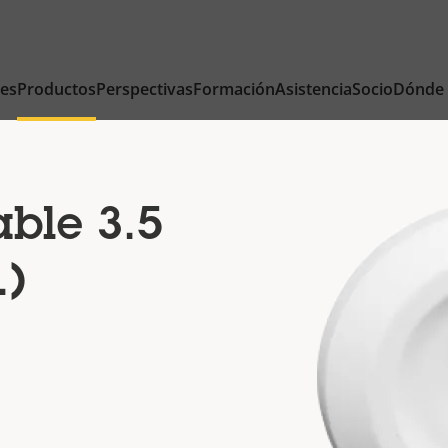
nes
Productos
Perspectivas
Formación
Asistencia
Socio
Dónde
ble 3.5
.)