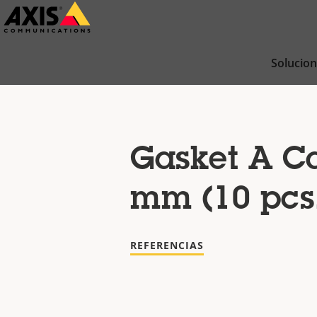
Saltar
al
contenido
Solucio
principal
Gasket A Ca
mm (10 pcs
REFERENCIAS