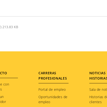
F) 213.83 KB
CTO
CARRERAS
NOTICIAS 
PROFESIONALES
HISTORIA
te con
os
Portal de empleo
Sala de not
 un
Oportunidades de
Historias d
idor
empleo
clientes