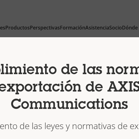
nes
Productos
Perspectivas
Formación
Asistencia
Socio
Dónde
imiento de las nor
exportación de AXI
Communications
nto de las leyes y normativas de e