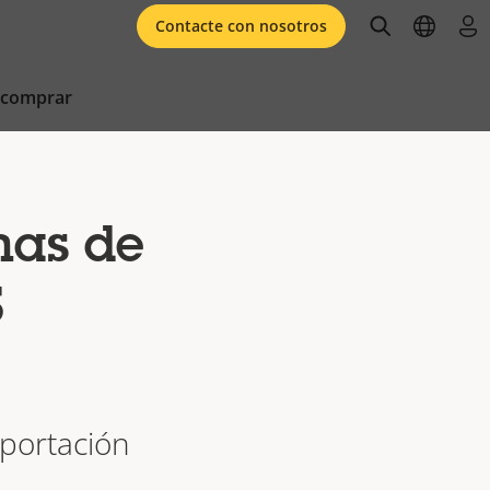
open searc
open l
ini
Contacte con nosotros
 comprar
mas de
S
xportación