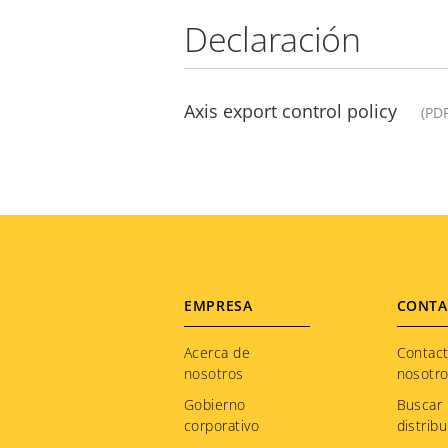
Declaración
Axis export control policy
(PD
Footer
EMPRESA
CONTA
menu
Acerca de
Contac
nosotros
nosotr
Gobierno
Buscar
corporativo
distribu