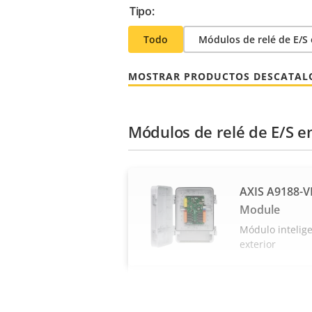
Tipo:
Todo
Módulos de relé de E/S 
MOSTRAR PRODUCTOS DESCATA
Módulos de relé de E/S e
AXIS A9188-V
Module
Módulo intelig
exterior