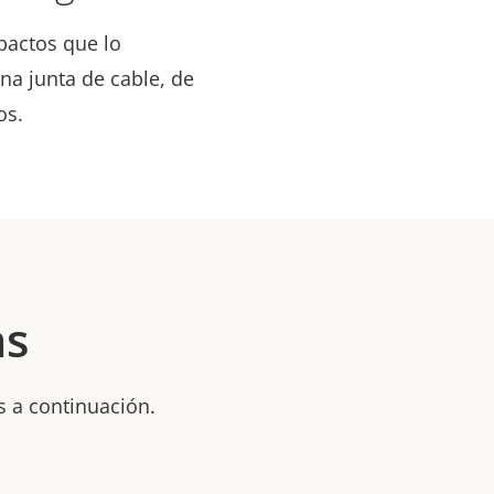
pactos que lo
na junta de cable, de
os.
as
s a continuación.