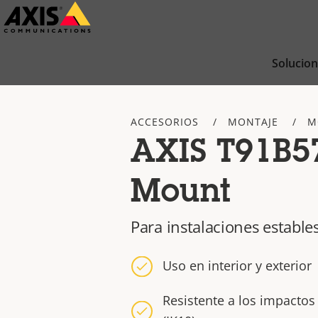
Saltar
al
contenido
Solucio
principal
ACCESORIOS
MONTAJE
M
AXIS T91B5
Mount
Para instalaciones estable
Uso en interior y exterior
Resistente a los impactos