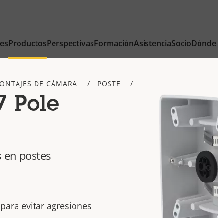
nes
Productos
Perspectivas
Formación
Asistencia
Socio
Dónde
ONTAJES DE CÁMARA
POSTE
7 Pole
s en postes
 para evitar agresiones