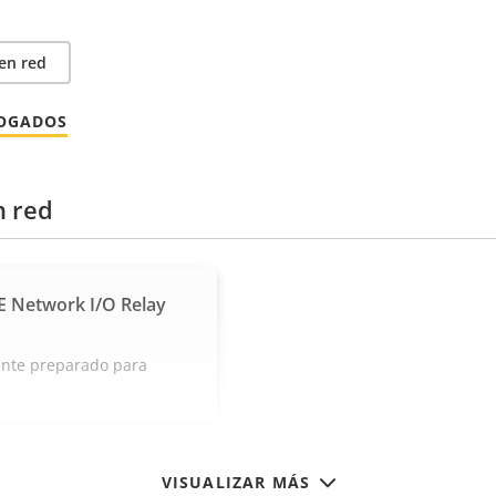
en red
LOGADOS
n red
E Network I/O Relay
ente preparado para
VISUALIZAR MÁS