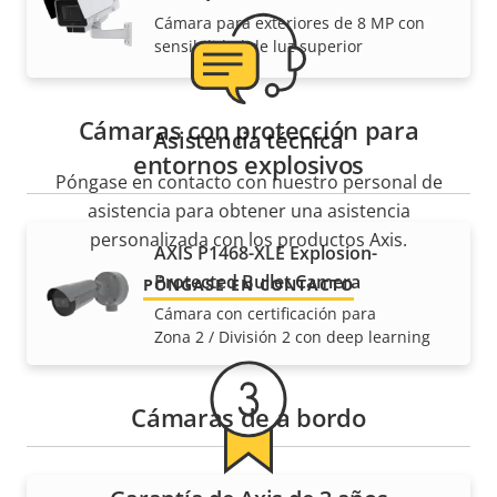
Cámara para exteriores de 8 MP con
sensibilidad de luz superior
Cámaras con protección para
Asistencia técnica
entornos explosivos
Póngase en contacto con nuestro personal de
asistencia para obtener una asistencia
personalizada con los productos Axis.
AXIS P1468-XLE Explosion-
Protected Bullet Camera
PÓNGASE EN CONTACTO
Cámara con certificación para
Zona 2 / División 2 con deep learning
Cámaras de a bordo