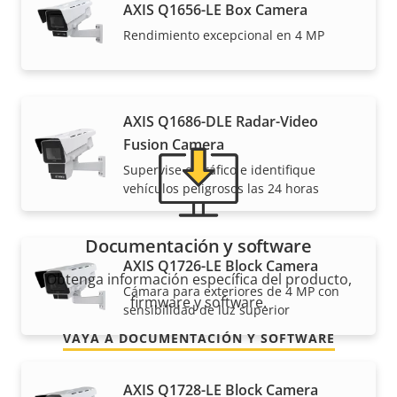
AXIS Q1656-LE Box Camera
Rendimiento excepcional en 4 MP
¿Necesita información sobre cualquier producto
Axis, software o ayuda de uno de nuestros expertos?
AXIS Q1686-DLE Radar-Video
Fusion Camera
Supervise el tráfico e identifique
vehículos peligrosos las 24 horas
Documentación y software
AXIS Q1726-LE Block Camera
Obtenga información específica del producto,
Cámara para exteriores de 4 MP con
firmware y software.
sensibilidad de luz superior
VAYA A DOCUMENTACIÓN Y SOFTWARE
AXIS Q1728-LE Block Camera