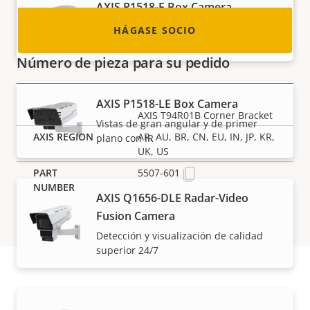
AXIS P1518-E Box Camera
Vistas de gran angular y de primer
HÁGASE SOCIO
plano en una sola vista
Número de pieza para su pedido
AXIS P1518-LE Box Camera
AXIS T94R01B Corner Bracket
Vistas de gran angular y de primer
AR, AU, BR, CN, EU, IN, JP, KR,
plano con IR
UK, US
5507-601
AXIS Q1656-DLE Radar-Video
Fusion Camera
Detección y visualización de calidad
superior 24/7
Asistencia y recursos