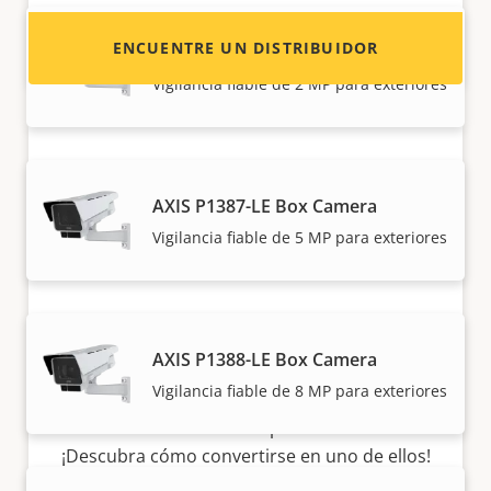
ENCUENTRE UN DISTRIBUIDOR
AXIS P1385-E Box Camera
Vigilancia fiable de 2 MP para exteriores
AXIS P1387-LE Box Camera
Vigilancia fiable de 5 MP para exteriores
Hágase socio
AXIS P1388-LE Box Camera
¿Es usted un revendedor, distribuidor,
Vigilancia fiable de 8 MP para exteriores
integrador de sistemas o instalador? Tenemos
socios en casi todos los países del mundo.
¡Descubra cómo convertirse en uno de ellos!