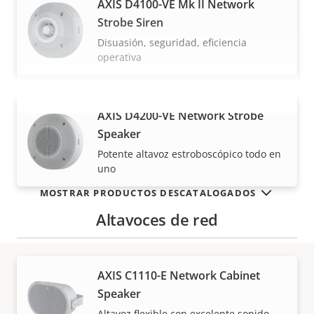
AXIS D4100-VE Mk II Network
Strobe Siren
Disuasión, seguridad, eficiencia
operativa
AXIS D4200-VE Network Strobe
VISUALIZAR MÁS
Speaker
Potente altavoz estroboscópico todo en
uno
MOSTRAR PRODUCTOS DESCATALOGADOS
Altavoces de red
AXIS C1110-E Network Cabinet
Cómo comprar
Speaker
Altavoz flexible con excelente sonido –