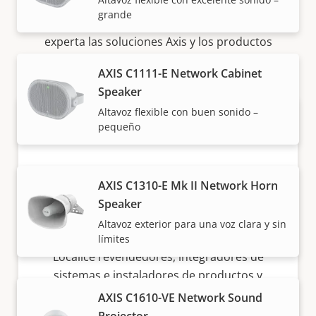
grande
Nuestros socios fiables venden e instalan de forma
experta las soluciones Axis y los productos
individuales.
AXIS C1111-E Network Cabinet
Speaker
Altavoz flexible con buen sonido –
pequeño
AXIS C1310-E Mk II Network Horn
Speaker
¿Quiere comprar productos Axis?
Altavoz exterior para una voz clara y sin
límites
Localice revendedores, integradores de
sistemas e instaladores de productos y
sistemas de Axis.
AXIS C1610-VE Network Sound