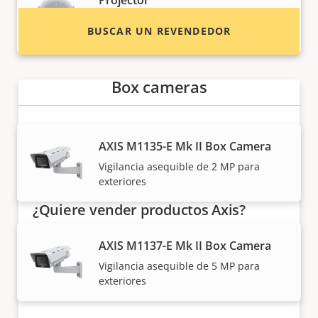
Projector
Altavoz elegante y resistente para una
BUSCAR UN REVENDEDOR
voz clara
Box cameras
AXIS M1135-E Mk II Box Camera
Vigilancia asequible de 2 MP para
exteriores
¿Quiere vender productos Axis?
¿Está interesado en convertirse en
AXIS M1137-E Mk II Box Camera
revendedor? Encuentre información de
Vigilancia asequible de 5 MP para
contacto de distribuidores de productos y
exteriores
sistemas Axis.