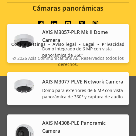
Cámaras panorámicas
Social
AXIS M3057-PLR Mk II Dome
menu
Camera
Cookie settings
Aviso legal
Legal
Privacidad
Domo integrado de 6 MP con vista
panorámica de 360°
© 2026
Axis Communications AB. Reservados todos los
derechos.
Legal
menu
AXIS M3077-PLVE Network Camera
Domo para exteriores de 6 MP con vista
panorámica de 360° y captura de audio
AXIS M4308-PLE Panoramic
Camera