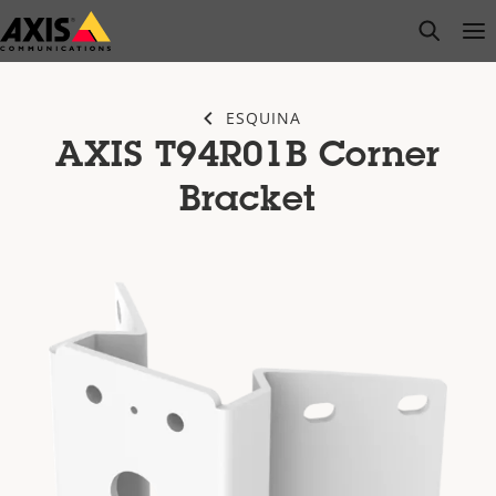
Saltar
open s
Op
Clo
al
contenido
principal
ESQUINA
AXIS T94R01B Corner
Bracket