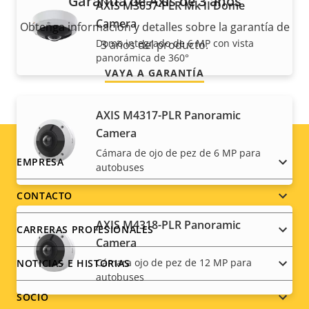
Garantía de Axis de 3 años
AXIS M3057-PLR Mk II Dome
Camera
Obtenga información y detalles sobre la garantía de
Domo integrado de 6 MP con vista
3 años del producto.
panorámica de 360°
VAYA A GARANTÍA
AXIS M4317-PLR Panoramic
Camera
Cámara de ojo de pez de 6 MP para
Footer
EMPRESA
autobuses
menu
CONTACTO
AXIS M4318-PLR Panoramic
CARRERAS PROFESIONALES
Camera
Cámara ojo de pez de 12 MP para
NOTICIAS E HISTORIAS
autobuses
SOCIO