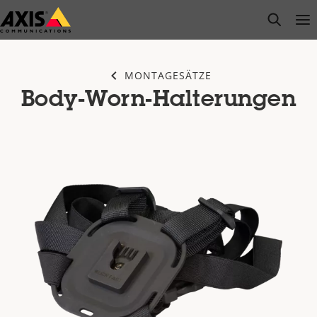
Zum
open s
Op
Clo
Hauptinhalt
springen
MONTAGESÄTZE
Body-Worn-Halterungen