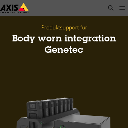
Zum
open s
Op
Clo
Hauptinhalt
springen
Produktsupport für
Body worn integration
Genetec