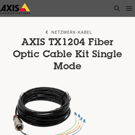
Zum
open s
Op
Clo
Hauptinhalt
springen
NETZWERK-KABEL
AXIS TX1204 Fiber
Optic Cable Kit Single
Mode