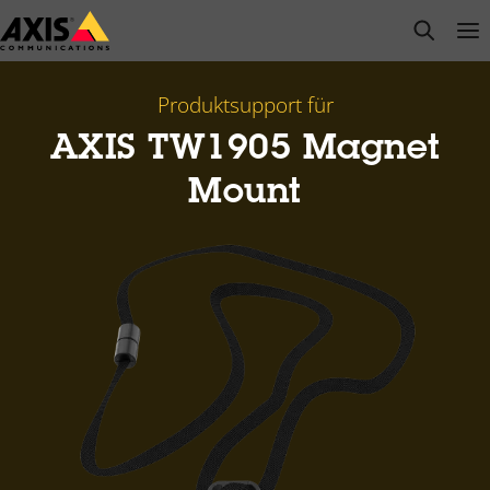
Zum
open s
Op
Clo
Hauptinhalt
springen
Produktsupport für
AXIS TW1905 Magnet
Mount