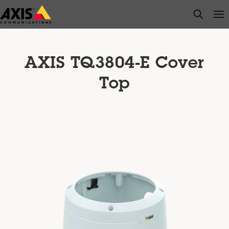
Zum
open s
Op
Clo
Hauptinhalt
springen
AXIS TQ3804-E Cover
Top