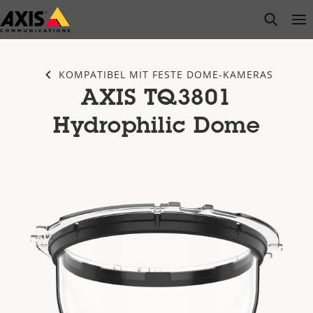
Zum
open s
Op
Clo
Hauptinhalt
springen
KOMPATIBEL MIT FESTE DOME-KAMERAS
AXIS TQ3801
Hydrophilic Dome