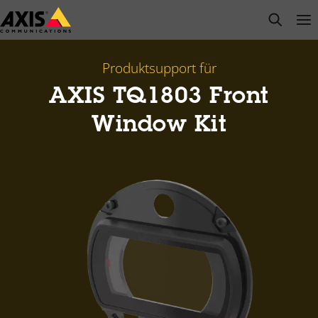
Zum
open s
Op
Clo
Hauptinhalt
springen
Produktsupport für
AXIS TQ1803 Front
Window Kit