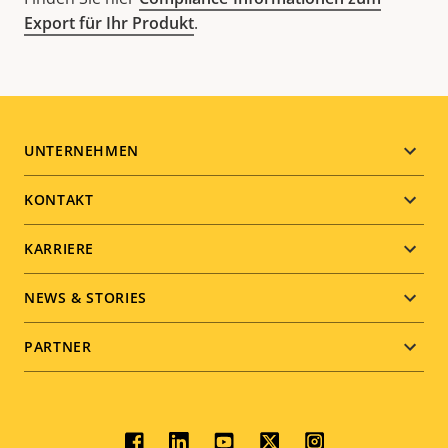
Export für Ihr Produkt
.
Footer
UNTERNEHMEN
menu
KONTAKT
KARRIERE
NEWS & STORIES
PARTNER