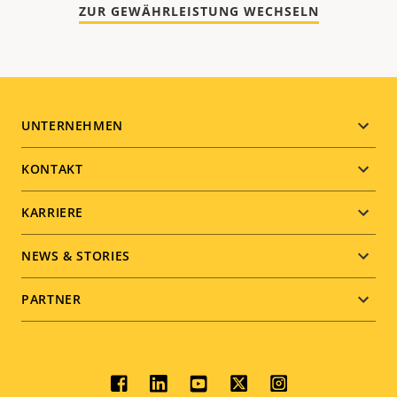
ZUR GEWÄHRLEISTUNG WECHSELN
Footer
UNTERNEHMEN
menu
KONTAKT
KARRIERE
NEWS & STORIES
PARTNER
Social