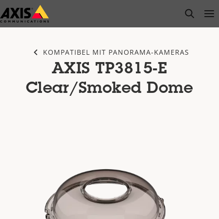
Zum
open s
Op
Clo
Hauptinhalt
springen
KOMPATIBEL MIT PANORAMA-KAMERAS
AXIS TP3815-E
Clear/Smoked Dome