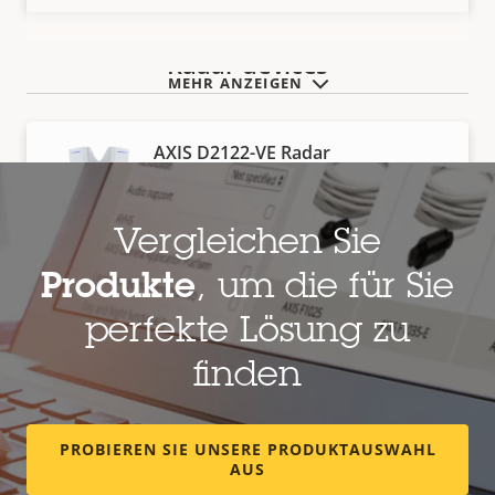
Radar devices
MEHR ANZEIGEN
AXIS D2122-VE Radar
Mehrschichtige, rund um die Uhr
einsetzbare Lösung mit innovativer
180°-Abdeckung
Vergleichen Sie
Produkte
, um die für Sie
AXIS D2123-VE Radar
perfekte Lösung zu
Mehrschichtige, rund um die Uhr
finden
einsetzbare Lösung mit innovativer
270°-Abdeckung
PROBIEREN SIE UNSERE PRODUKTAUSWAHL
AUS