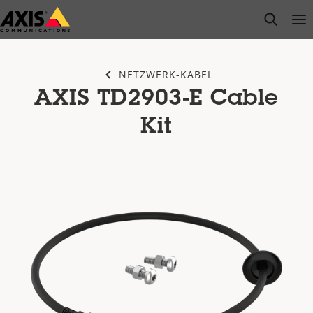
Zum
open s
Op
Clo
Hauptinhalt
springen
NETZWERK-KABEL
AXIS TD2903-E Cable
Kit