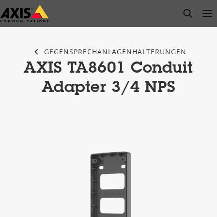
Zum
open s
Op
Clo
Hauptinhalt
springen
GEGENSPRECHANLAGENHALTERUNGEN
AXIS TA8601 Conduit
Adapter 3/4 NPS