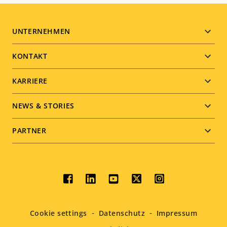
Footer
UNTERNEHMEN
menu
KONTAKT
KARRIERE
NEWS & STORIES
PARTNER
Social
menu
Cookie settings
Datenschutz
Impressum