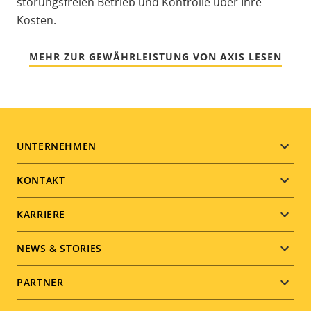
störungsfreien Betrieb und Kontrolle über Ihre
Kosten.
MEHR ZUR GEWÄHRLEISTUNG VON AXIS LESEN
Footer
UNTERNEHMEN
menu
KONTAKT
KARRIERE
NEWS & STORIES
PARTNER