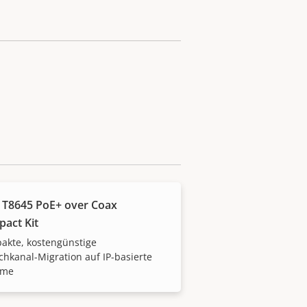
 T8645 PoE+ over Coax
act Kit
akte, kostengünstige
chkanal-Migration auf IP-basierte
eme