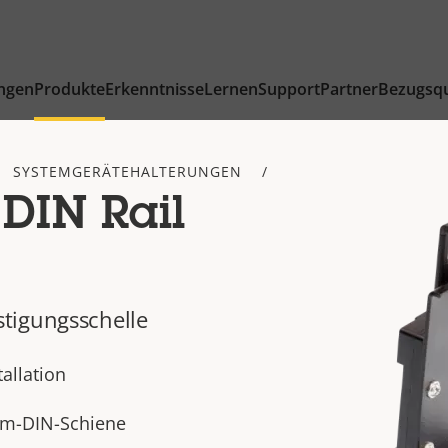
ngen
Produkte
Erkenntnisse
Lernen
Support
Partner
Bezugsqu
SYSTEMGERÄTEHALTERUNGEN
DIN Rail
tigungsschelle
allation
mm-DIN-Schiene