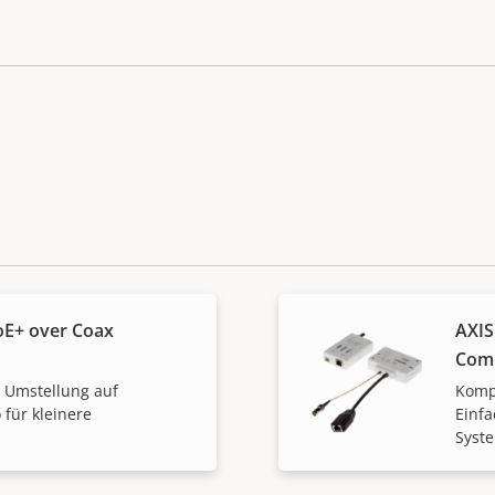
oE+ over Coax
AXIS
Comp
 Umstellung auf
Komp
für kleinere
Einfa
Syst