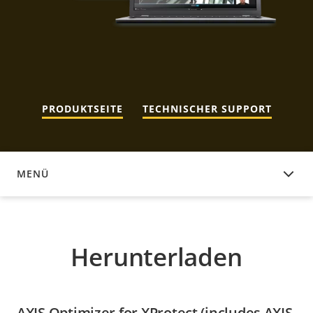
PRODUKTSEITE
TECHNISCHER SUPPORT
MENÜ
HERUNTERLADEN
Herunterladen
AXIS Optimizer for XProtect (includes AXIS