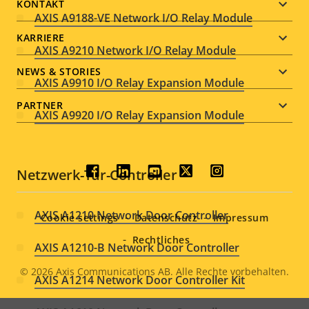
menu
KONTAKT
AXIS A9188-VE Network I/O Relay Module
KARRIERE
AXIS A9210 Network I/O Relay Module
NEWS & STORIES
AXIS A9910 I/O Relay Expansion Module
PARTNER
AXIS A9920 I/O Relay Expansion Module
Netzwerk-Tür-Controller
Social
menu
AXIS A1210 Network Door Controller
Cookie settings
Datenschutz
Impressum
Rechtliches
AXIS A1210-B Network Door Controller
© 2026
Axis Communications AB. Alle Rechte vorbehalten.
Legal
AXIS A1214 Network Door Controller Kit