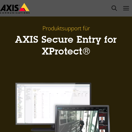
Zum
open s
Op
Clo
Hauptinhalt
springen
Produktsupport für
AXIS Secure Entry for
XProtect®