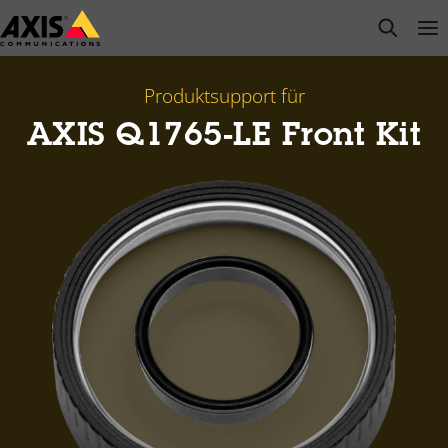
Zum
open s
Op
Clo
Hauptinhalt
springen
Produktsupport für
AXIS Q1765-LE Front Kit