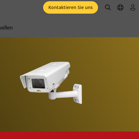
open searc
open l
an
Kontaktieren Sie uns
ellen