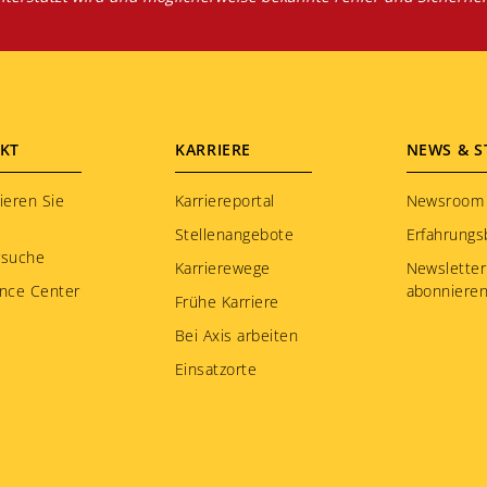
KT
KARRIERE
NEWS & S
ieren Sie
Karriereportal
Newsroom
Stellenangebote
Erfahrungs
rsuche
Karrierewege
Newsletter
nce Center
abonniere
Frühe Karriere
Bei Axis arbeiten
Einsatzorte