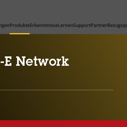
ngen
Produkte
Erkenntnisse
Lernen
Support
Partner
Bezugsqu
-E Network