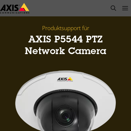
Zum
open s
Op
Clo
Hauptinhalt
springen
Produktsupport für
AXIS P5544 PTZ
Network Camera