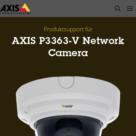
Zum
open s
Op
Clo
Hauptinhalt
springen
Produktsupport für
AXIS P3363-V Network
Camera