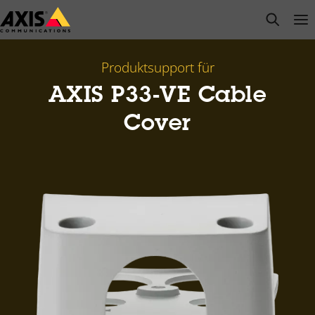
Zum
open s
Op
Clo
Hauptinhalt
springen
Produktsupport für
AXIS P33-VE Cable
Cover