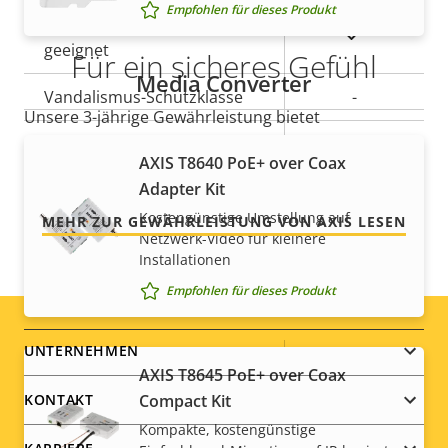
Empfohlen für dieses Produkt
Für den Außenbereich
Ja
geeignet
Für ein sicheres Gefühl
Media Converter
Vandalismus-Schutzklasse
-
Unsere 3-jährige Gewährleistung bietet
störungsfreien Betrieb und Kontrolle über Ihre
IP-Schutzklasse
IP66
AXIS T8640 PoE+ over Coax
Kosten.
Adapter Kit
Nachlackierungsgeeignet
–
Kostengünstige Umstellung auf
MEHR ZUR GEWÄHRLEISTUNG VON AXIS LESEN
Nachhaltigkeit
-
Netzwerk-Video für kleinere
Installationen
Empfohlen für dieses Produkt
Stromversorgung
Footer
UNTERNEHMEN
Eigentumsbeschreibung
Leistung (max.)
Eigentumswert
-
AXIS T8645 PoE+ over Coax
menu
Compact Kit
KONTAKT
Leistung (durchschnittlich)
-
Kompakte, kostengünstige