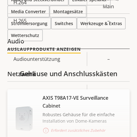
H.264
Main
Media Converter
Montagesätze
H.265
–
Stromversorgung
Switches
Werkzeuge & Extras
Wetterschutz
Audio
AUSLAUFPRODUKTE ANZEIGEN
Eigentumsbeschreibung
Audiounterstützung
Eigentumswert
–
Gehäuse und Anschlusskästen
Netzwerk
Eigentumsbeschreibung
PoE-Klasse
Eigentumswert
3
AXIS T98A17-VE Surveillance
Cabinet
Security
Robustes Gehäuse für die einfache
Installation von Dome-Kameras
Eigentumsbeschreibung
Signiertes OS
Eigentumswert
–
Erfordert zusätzliches Zubehör