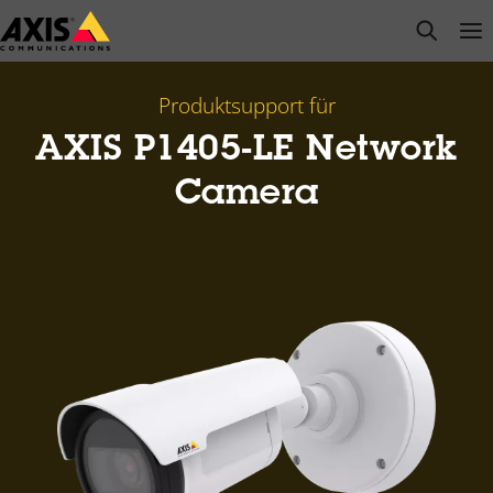
Zum
open s
Op
Clo
Hauptinhalt
springen
Produktsupport für
AXIS P1405-LE Network
Camera