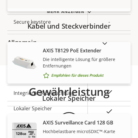
Empfohlen für dieses Produkt
Secure Boot
–
MEHR ANZEIGEN
Secure keystore
-
Kabel und Steckverbinder
Allgemein
AUSLAUFPRODUKTE ANZEIGEN
AXIS T8129 PoE Extender
Die intelligente Lösung für größere
Eigentumsbeschreibung
Eigentumswert
Ja
Remote-Fokus
Entfernungen
Empfohlen für dieses Produkt
Ja
Remote-Zoom
Gewährleistung
Ja
Integrierte IR-Beleuchtung
Lokaler Speicher
Lokaler Speicher
Ja
(Speicherkarteneinschub)
AXIS Surveillance Card 128 GB
Betriebstemperatur
-
Hochbelastbare microSDXC™-Karte