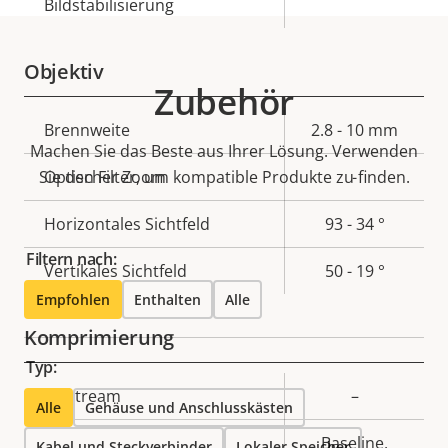
Bildstabilisierung
Objektiv
Zubehör
Eigentumsbeschreibung
Brennweite
Eigentumswert
2.8 - 10 mm
Machen Sie das Beste aus Ihrer Lösung. Verwenden
Sie den Filter, um kompatible Produkte zu finden.
Optischer Zoom
-
Horizontales Sichtfeld
93 - 34 °
Filtern nach:
Vertikales Sichtfeld
50 - 19 °
Empfohlen
Enthalten
Alle
Komprimierung
Typ:
Eigentumsbeschreibung
Zipstream
Eigentumswert
–
Alle
Gehäuse und Anschlusskästen
Baseline,
Kabel und Steckverbinder
Lokaler Speicher