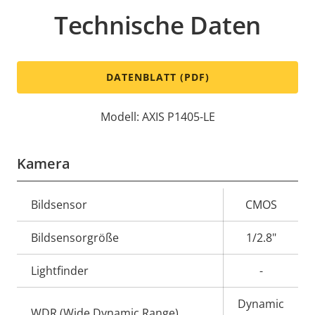
Technische Daten
DATENBLATT (PDF)
Modell: AXIS P1405-LE
Kamera
Eigentumsbeschreibung
Bildsensor
Eigentumswert
CMOS
Bildsensorgröße
1/2.8"
Lightfinder
-
Dynamic
WDR (Wide Dynamic Range)