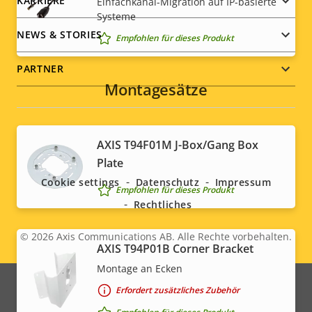
KARRIERE
Einfachkanal-Migration auf IP-basierte
Systeme
NEWS & STORIES
Empfohlen für dieses Produkt
PARTNER
Montagesätze
Social
AXIS T94F01M J-Box/Gang Box
Plate
menu
Cookie settings
Datenschutz
Impressum
Empfohlen für dieses Produkt
Rechtliches
© 2026
Axis Communications AB. Alle Rechte vorbehalten.
Legal
AXIS T94P01B Corner Bracket
Montage an Ecken
menu
Erfordert zusätzliches Zubehör