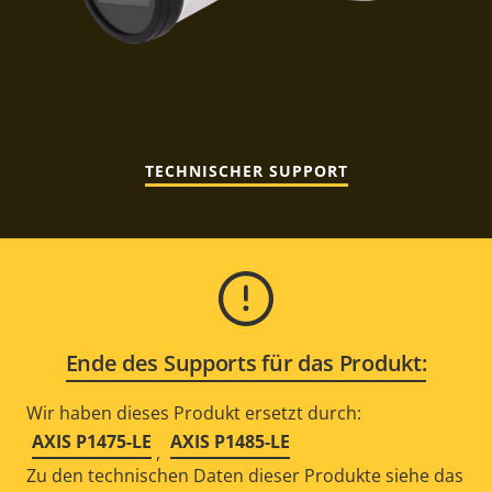
TECHNISCHER SUPPORT
Ende des Supports für das Produkt:
Wir haben dieses Produkt ersetzt durch:
AXIS P1475-LE
AXIS P1485-LE
,
Zu den technischen Daten dieser Produkte siehe das