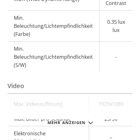
Contrast
Min.
0.35 lux
Beleuchtung/Lichtempfindlichkeit
lux
(Farbe)
Min.
Beleuchtung/Lichtempfindlichkeit
-
(S/W)
Video
Eigentumsbeschreibung
Max. Videoauflösung
Eigentumswert
1920x1080
Max. Bilder pro Sekunde
25/30
MEHR ANZEIGEN
Elektronische
–