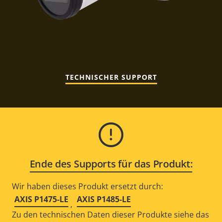
TECHNISCHER SUPPORT
Ende des Supports für das Produkt:
Wir haben dieses Produkt ersetzt durch:
AXIS P1475-LE
AXIS P1485-LE
,
Zu den technischen Daten dieser Produkte siehe das