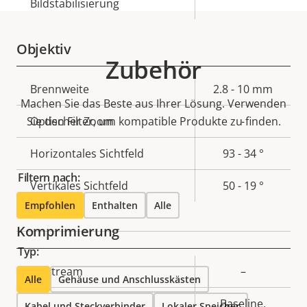
Bildstabilisierung
Objektiv
Zubehör
Eigentumsbeschreibung
Brennweite
Eigentumswert
2.8 - 10 mm
Machen Sie das Beste aus Ihrer Lösung. Verwenden
Sie den Filter, um kompatible Produkte zu finden.
Optischer Zoom
-
Horizontales Sichtfeld
93 - 34 °
Filtern nach:
Vertikales Sichtfeld
50 - 19 °
Empfohlen
Enthalten
Alle
Komprimierung
Typ:
Eigentumsbeschreibung
Zipstream
Eigentumswert
–
Alle
Gehäuse und Anschlusskästen
Baseline,
Kabel und Steckverbinder
Lokaler Speicher