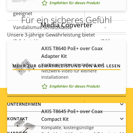
Empfohlen für dieses Produkt
Für den Außenbereich
Ja
geeignet
Für ein sicheres Gefühl
Media Converter
Vandalismus-Schutzklasse
-
Unsere 3-jährige Gewährleistung bietet
IP-Schutzklasse
IP66
störungsfreien Betrieb und Kontrolle über Ihre
AXIS T8640 PoE+ over Coax
Kosten.
Nachlackierungsgeeignet
–
Adapter Kit
Kostengünstige Umstellung auf
MEHR ZUR GEWÄHRLEISTUNG VON AXIS LESEN
Nachhaltigkeit
-
Netzwerk-Video für kleinere
Installationen
Empfohlen für dieses Produkt
Stromversorgung
Footer
UNTERNEHMEN
Eigentumsbeschreibung
Leistung (max.)
Eigentumswert
-
AXIS T8645 PoE+ over Coax
menu
Compact Kit
KONTAKT
Leistung (durchschnittlich)
-
Kompakte, kostengünstige