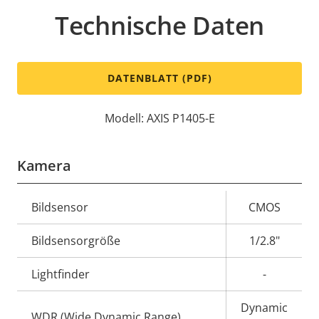
Technische Daten
DATENBLATT (PDF)
Modell: AXIS P1405-E
Kamera
Eigentumsbeschreibung
Bildsensor
Eigentumswert
CMOS
Bildsensorgröße
1/2.8"
Lightfinder
-
Dynamic
WDR (Wide Dynamic Range)