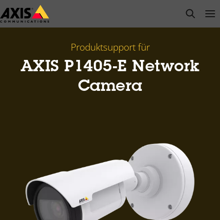
Zum
open s
Op
Clo
Hauptinhalt
springen
Produktsupport für
AXIS P1405-E Network
Camera