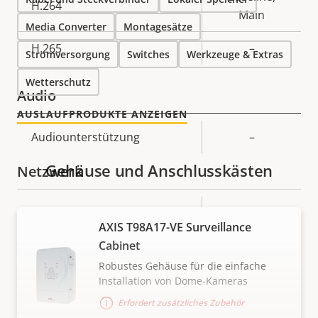
H.264
Main
Media Converter
Montagesätze
H.265
–
Stromversorgung
Switches
Werkzeuge & Extras
Wetterschutz
Audio
AUSLAUFPRODUKTE ANZEIGEN
Eigentumsbeschreibung
Audiounterstützung
Eigentumswert
–
Gehäuse und Anschlusskästen
Netzwerk
Eigentumsbeschreibung
PoE-Klasse
Eigentumswert
3
AXIS T98A17-VE Surveillance
Cabinet
Security
Robustes Gehäuse für die einfache
Installation von Dome-Kameras
Eigentumsbeschreibung
Signiertes OS
Eigentumswert
–
Erfordert zusätzliches Zubehör