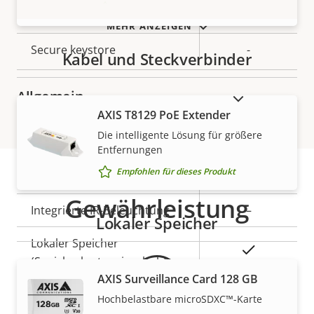
Empfohlen für dieses Produkt
Secure Boot
–
MEHR ANZEIGEN
Secure keystore
-
Kabel und Steckverbinder
Allgemein
AUSLAUFPRODUKTE ANZEIGEN
AXIS T8129 PoE Extender
Die intelligente Lösung für größere
Eigentumsbeschreibung
Eigentumswert
Ja
Remote-Fokus
Entfernungen
Empfohlen für dieses Produkt
Ja
Remote-Zoom
Gewährleistung
Integrierte IR-Beleuchtung
–
Lokaler Speicher
Lokaler Speicher
Ja
(Speicherkarteneinschub)
AXIS Surveillance Card 128 GB
Betriebstemperatur
-10 to 50 °C
Hochbelastbare microSDXC™-Karte