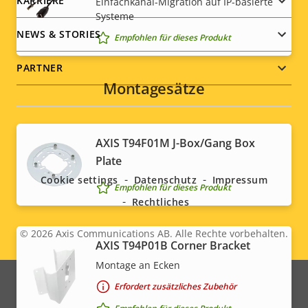
KARRIERE
Einfachkanal-Migration auf IP-basierte
Systeme
NEWS & STORIES
Empfohlen für dieses Produkt
PARTNER
Montagesätze
Social
AXIS T94F01M J-Box/Gang Box
Plate
menu
Cookie settings
Datenschutz
Impressum
Empfohlen für dieses Produkt
Rechtliches
© 2026
Axis Communications AB. Alle Rechte vorbehalten.
Legal
AXIS T94P01B Corner Bracket
Montage an Ecken
menu
Erfordert zusätzliches Zubehör