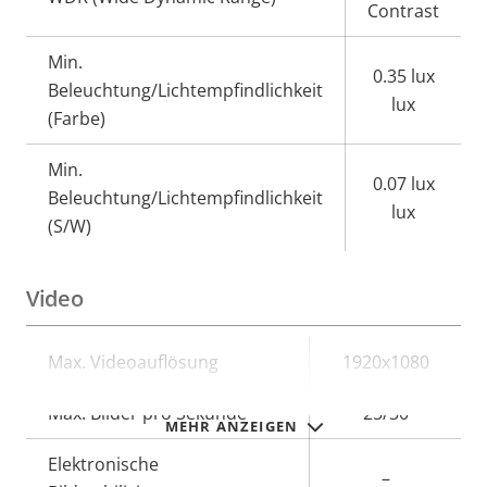
Contrast
Min.
0.35 lux
Beleuchtung/Lichtempfindlichkeit
lux
(Farbe)
Min.
0.07 lux
Beleuchtung/Lichtempfindlichkeit
lux
(S/W)
Video
Eigentumsbeschreibung
Max. Videoauflösung
Eigentumswert
1920x1080
Max. Bilder pro Sekunde
25/30
MEHR ANZEIGEN
Elektronische
–