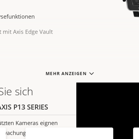
ysefunktionen
t mit Axis Edge Vault
MEHR ANZEIGEN
Sie sich
n
AXIS P13 SERIES
tützten Kameras eignen
erwachungssituationen,