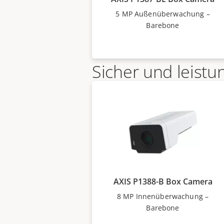
5 MP Außenüberwachung –
Barebone
Sicher und leistu
Die AXIS P13 Series basiert au
Chip und verfügt über
Axis Edg
hardwarebasierte Cybersicherhe
Gerät sowie vertrauliche Infor
unbefugtem Zugriff schützt. Di
Hochleistungskameras verfüge
AXIS P1388-B Box Camera
Learning Processing Unit (DLP
8 MP Innenüberwachung –
Barebone
von erweiterten Funktionen un