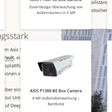
oder nahezu vollständig
Zuverlässige Überwachung von
Farben und gestochen s
Außenräumen in 5 MP
ngsstark
f dem Axis System-on-
e Vault
, eine
itsplattform, die das
mationen vor
ese
n über eine
Deep
AXIS P1388-BE Box Camera
U)
zur Unterstützung
8 MP Außenüberwachung –
Barebone
d auf Deep Learning am