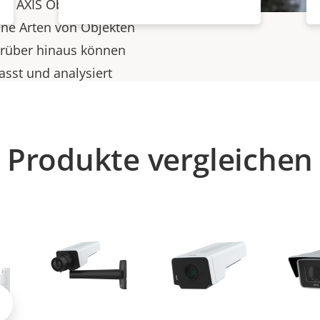
 AXIS Object Analytics
ene Arten von Objekten
arüber hinaus können
asst und analysiert
Produkte vergleichen
Nach links scrollen