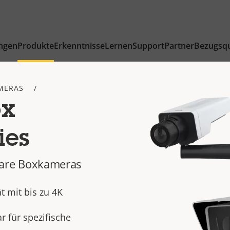
ngen
Produkte
Erkenntnisse
Lernen
Support
Partner
Bezugsqu
MERAS
ox
ies
tzbare Boxkameras
t mit bis zu 4K
 für spezifische