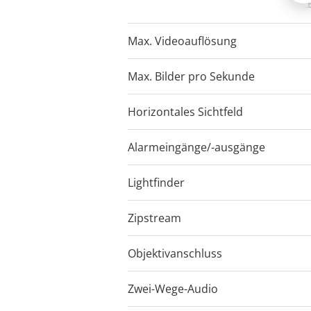
AXIS P1387-B
AXIS P1387-BE
AXIS P1387-L
Max. Videoauflösung
2592x1944
2592x1944
2592x1944
Max. Bilder pro Sekunde
50/60
50/60
50/60
Horizontales Sichtfeld
112 - 24
Alarmeingänge/-ausgänge
2/2
2/2
2/2
Lightfinder
Lightfinder 2.0
Lightfinder 2.0
Lightfinder 2.
Zipstream
Objektivanschluss
CS
CS
CS
Zwei-Wege-Audio
–
–
–