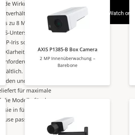
kende Wirkung
und
ichtverhältnissen eine
 bis zu 8 MP. Dank
CS-Unterstützung ist
 P-Iris sorgt für Bilder
AXIS P1385-B Box Camera
r Klarheit, Auflösung
2 MP Innenüberwachung –
le Anforderungen sind
Barebone
rhältlich. Diese Geräte
 werden und werden
liefert für maximale
nd die Modelle für den
s sie in für den
häuse passen.