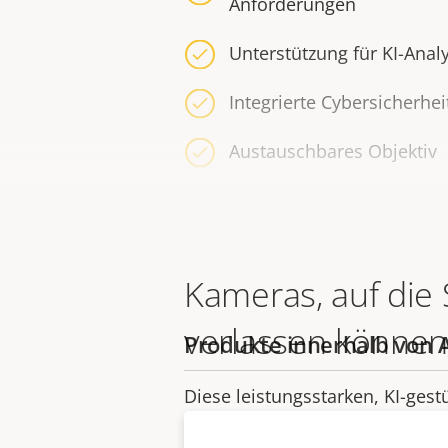
Anforderungen
Unterstützung für KI-Anal
Integrierte Cybersicherhei
Austauschbares Objektiv
Kameras, auf die 
verlassen könne
Produkte innerhalb von 
Diese leistungsstarken, KI-ges
sich ideal für verschiedene Üb