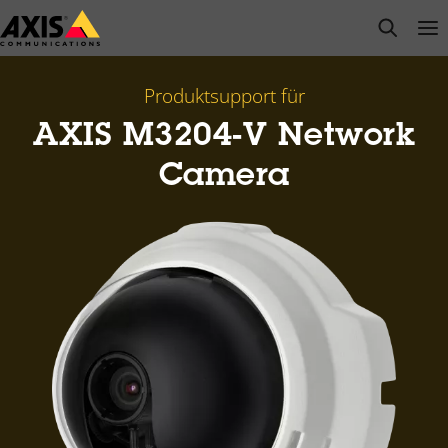
Zum
open s
Op
Clo
Hauptinhalt
springen
Produktsupport für
AXIS M3204-V Network
Camera