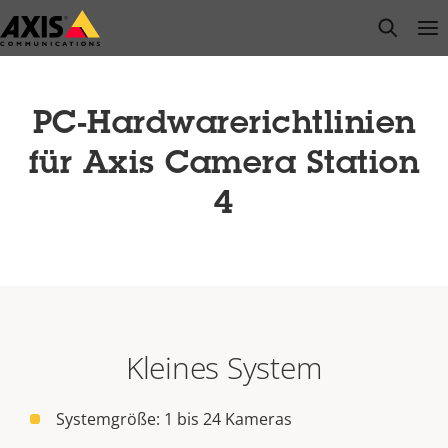
Zum
open s
Op
Clo
Hauptinhalt
springen
PC-Hardwarerichtlinien
für Axis Camera Station
4
Kleines System
Systemgröße: 1 bis 24 Kameras