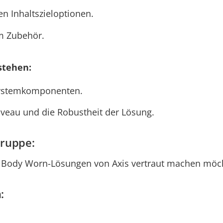
n Inhaltszieloptionen.
m Zubehör.
stehen:
 Systemkomponenten.
iveau und die Robustheit der Lösung.
gruppe:
en Body Worn-Lösungen von Axis vertraut machen möc
: