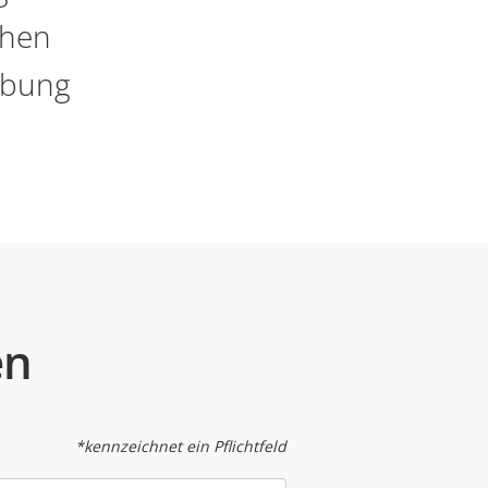
chen
ebung
en