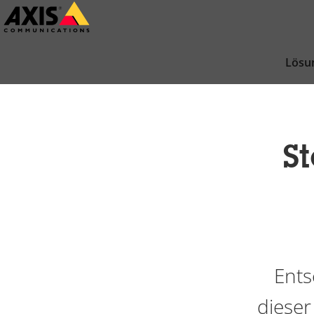
Zum
Hauptinhalt
springen
Lösu
St
Ents
dieser