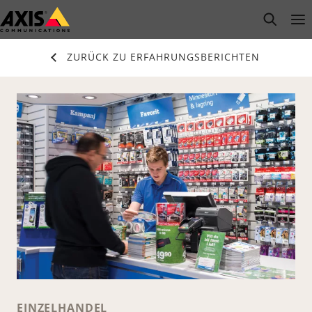
Zum
open s
Op
Clo
Hauptinhalt
springen
ZURÜCK ZU ERFAHRUNGSBERICHTEN
EINZELHANDEL