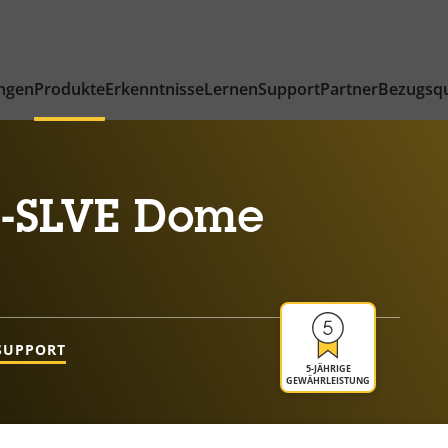
ngen
Produkte
Erkenntnisse
Lernen
Support
Partner
Bezugsqu
-SLVE Dome
SUPPORT
5-JÄHRIGE
GEWÄHRLEISTUNG