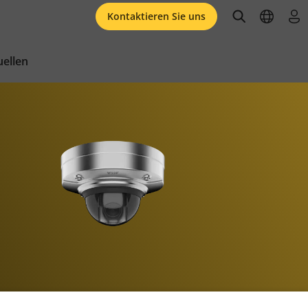
open searc
open l
an
Kontaktieren Sie uns
ellen